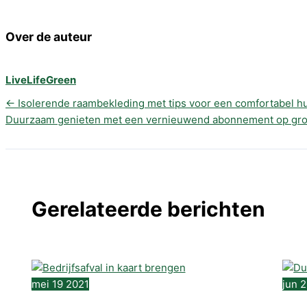
Over de auteur
LiveLifeGreen
←
Isolerende raambekleding met tips voor een comfortabel h
Duurzaam genieten met een vernieuwend abonnement op gr
Gerelateerde berichten
mei
19
2021
jun
2