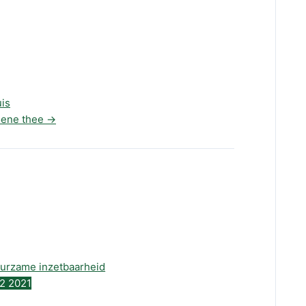
uis
oene thee
→
2
2021