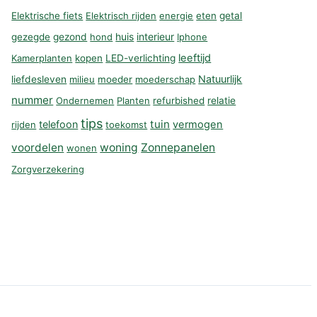
Elektrische fiets
Elektrisch rijden
energie
eten
getal
huis
interieur
gezegde
gezond
hond
Iphone
leeftijd
Kamerplanten
kopen
LED-verlichting
Natuurlijk
liefdesleven
milieu
moeder
moederschap
nummer
Ondernemen
Planten
refurbished
relatie
tips
tuin
telefoon
vermogen
rijden
toekomst
voordelen
woning
Zonnepanelen
wonen
Zorgverzekering