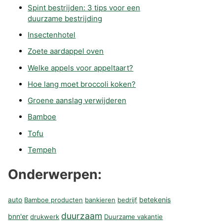
Spint bestrijden: 3 tips voor een
duurzame bestrijding
Insectenhotel
Zoete aardappel oven
Welke appels voor appeltaart?
Hoe lang moet broccoli koken?
Groene aanslag verwijderen
Bamboe
Tofu
Tempeh
Onderwerpen:
betekenis
auto
Bamboe producten
bankieren
bedrijf
duurzaam
bnn'er
drukwerk
Duurzame vakantie