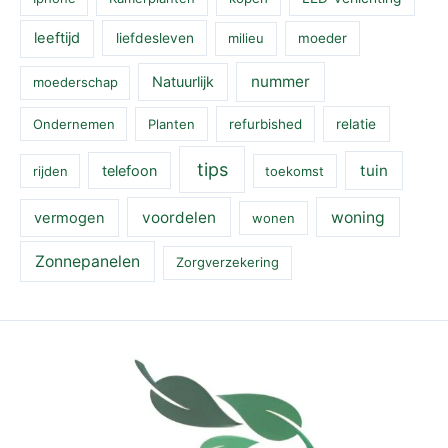
leeftijd
liefdesleven
milieu
moeder
nummer
Natuurlijk
moederschap
Ondernemen
Planten
refurbished
relatie
tips
tuin
telefoon
rijden
toekomst
voordelen
woning
vermogen
wonen
Zonnepanelen
Zorgverzekering