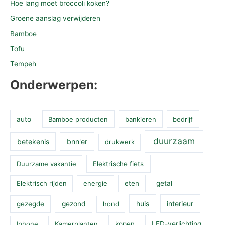
Hoe lang moet broccoli koken?
Groene aanslag verwijderen
Bamboe
Tofu
Tempeh
Onderwerpen:
auto
Bamboe producten
bankieren
bedrijf
duurzaam
betekenis
bnn'er
drukwerk
Duurzame vakantie
Elektrische fiets
Elektrisch rijden
energie
eten
getal
huis
interieur
gezegde
gezond
hond
Iphone
Kamerplanten
kopen
LED-verlichting