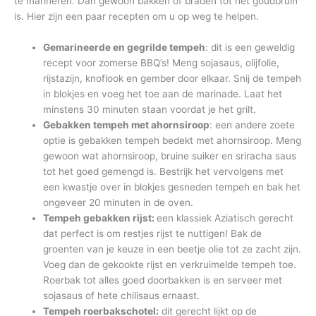
te marineren. Dan gewoon bakken of braden tot het goudbruin
is. Hier zijn een paar recepten om u op weg te helpen.
Gemarineerde en gegrilde tempeh
: dit is een geweldig
recept voor zomerse BBQ’s! Meng sojasaus, olijfolie,
rijstazijn, knoflook en gember door elkaar. Snij de tempeh
in blokjes en voeg het toe aan de marinade. Laat het
minstens 30 minuten staan voordat je het grilt.
Gebakken tempeh met ahornsiroop
: een andere zoete
optie is gebakken tempeh bedekt met ahornsiroop. Meng
gewoon wat ahornsiroop, bruine suiker en sriracha saus
tot het goed gemengd is. Bestrijk het vervolgens met
een kwastje over in blokjes gesneden tempeh en bak het
ongeveer 20 minuten in de oven.
Tempeh gebakken rijst:
een klassiek Aziatisch gerecht
dat perfect is om restjes rijst te nuttigen! Bak de
groenten van je keuze in een beetje olie tot ze zacht zijn.
Voeg dan de gekookte rijst en verkruimelde tempeh toe.
Roerbak tot alles goed doorbakken is en serveer met
sojasaus of hete chilisaus ernaast.
Tempeh roerbakschotel:
dit gerecht lijkt op de