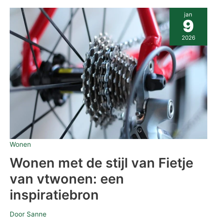
Wonen
jan
met
9
de
stijl
2026
van
Fietje
van
vtwonen:
een
inspiratiebron
Wonen
Wonen met de stijl van Fietje
van vtwonen: een
inspiratiebron
Door
Sanne