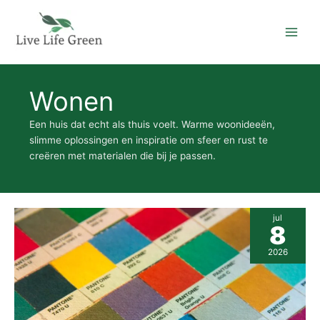
Ga
naar
de
inhoud
Wonen
Een huis dat echt als thuis voelt. Warme woonideeën,
slimme oplossingen en inspiratie om sfeer en rust te
creëren met materialen die bij je passen.
Farrow
jul
and
8
Ball
in
2026
huis
halen:
5
praktische
tips
voor
een