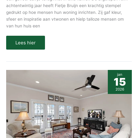
achtentwintig jaar heeft Fietje Bruijn een krachtig stempel
gedrukt op hoe mensen hun woning inrichten. Zij gaf kleur,
sfeer en inspiratie aan vtwonen en hielp talloze mensen om
van hun huis een
Lees hier
Hoe
jan
stylist
15
Frans
van
2026
Vtwonen
woonwensen
waarmaakt