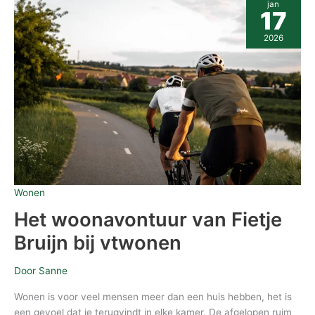
jan
woonavontuur
17
van
Fietje
2026
Bruijn
bij
vtwonen
Wonen
Het woonavontuur van Fietje
Bruijn bij vtwonen
Door
Sanne
Wonen is voor veel mensen meer dan een huis hebben, het is
een gevoel dat je terugvindt in elke kamer. De afgelopen ruim