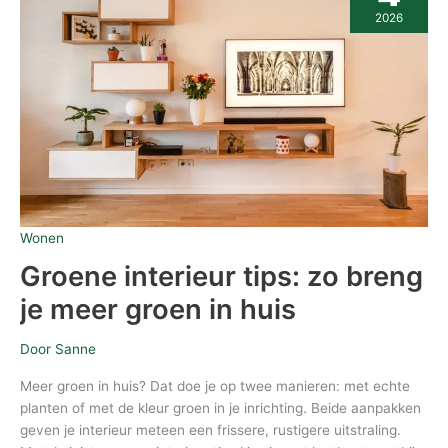
zo
2026
breng
je
meer
groen
in
huis
Wonen
Groene interieur tips: zo breng
je meer groen in huis
Door
Sanne
Meer groen in huis? Dat doe je op twee manieren: met echte
planten of met de kleur groen in je inrichting. Beide aanpakken
geven je interieur meteen een frissere, rustigere uitstraling.