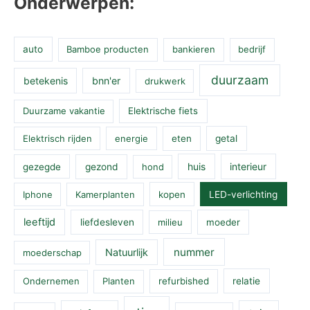
Onderwerpen:
auto
Bamboe producten
bankieren
bedrijf
duurzaam
betekenis
bnn'er
drukwerk
Duurzame vakantie
Elektrische fiets
Elektrisch rijden
energie
eten
getal
huis
interieur
gezegde
gezond
hond
Iphone
Kamerplanten
kopen
LED-verlichting
leeftijd
liefdesleven
milieu
moeder
nummer
Natuurlijk
moederschap
Ondernemen
Planten
refurbished
relatie