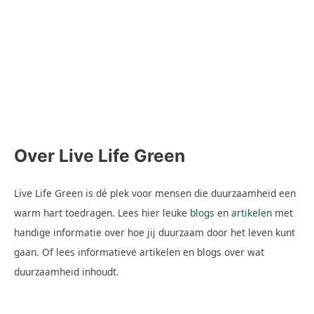
Verlichting heeft meerdere functies. Zo zorgt het logischerwijs
niet alleen voor een juiste verlichting van je woning, het
verhoogd ook nog eens het sfeergehalte en kan een ruimte
groter doen lijken. Gelukkig kan dit tegenwoordig ook nog eens
op een duurzame manier. Waar we voorheen veelvuldig gebruik
maakten van gloeilampen, is de verkoop hiervan tegenwoordig
Lees hier
Over Live Life Green
Live Life Green is dé plek voor mensen die duurzaamheid een
warm hart toedragen. Lees hier leuke
blogs
en
artikelen
met
handige informatie over hoe jij duurzaam door het leven kunt
gaan. Of lees informatieve artikelen en blogs over wat
duurzaamheid inhoudt.