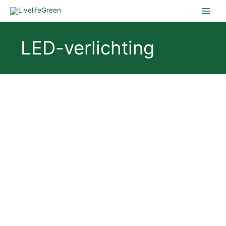
Ga
naar
de
inhoud
LED-verlichting
Woning
jul
verduurzamen?
13
Algemeen
,
Duurzaam wonen
Begin
met
Woning verduurzamen? Begin
2022
het
installeren
met het installeren van LED-
van
LED-
verlichting!
verlichting!
Door
Guus van der Zee