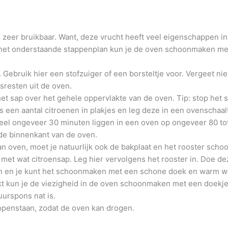
n zeer bruikbaar. Want, deze vrucht heeft veel eigenschappen i
a het onderstaande stappenplan kun je de oven schoonmaken met
. Gebruik hier een stofzuiger of een borsteltje voor. Vergeet ni
nsresten uit de oven.
et sap over het gehele oppervlakte van de oven. Tip: stop het s
s een aantal citroenen in plakjes en leg deze in een ovenschaa
eheel ongeveer 30 minuten liggen in een oven op ongeveer 80 to
 de binnenkant van de oven.
 oven, moet je natuurlijk ook de bakplaat en het rooster schoo
n met wat citroensap. Leg hier vervolgens het rooster in. Doe d
ven en je kunt het schoonmaken met een schone doek en warm w
t kun je de viezigheid in de oven schoonmaken met een doekje. 
urspons nat is.
 openstaan, zodat de oven kan drogen.