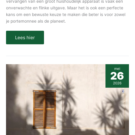
vervangen van een groot huishoudelijk apparaat is vaak een
onverwachte en flinke uitgave. Maar het is ook een perfecte
kans om een bewuste keuze te maken die beter is voor zowel
je portemonnee als de planeet.
Lees hier
Wallen
mei
onder
26
je
ogen
2026
verminderen:
wat
werkt
echt?