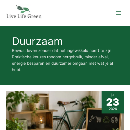
Ga
naar
de
inhoud
Duurzaam
Bewust leven zonder dat het ingewikkeld hoeft te zijn.
Praktische keuzes rondom hergebruik, minder afval,
energie besparen en duurzamer omgaan met wat je al
hebt.
Repareren,
jul
tweedehands
23
kopen
of
2026
vervangen:
zo
maak
je
een