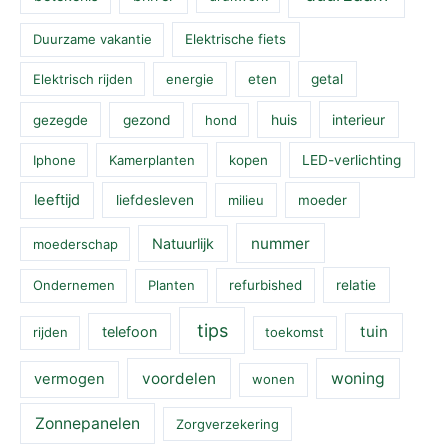
Duurzame vakantie
Elektrische fiets
Elektrisch rijden
energie
eten
getal
huis
interieur
gezegde
gezond
hond
Iphone
Kamerplanten
kopen
LED-verlichting
leeftijd
liefdesleven
milieu
moeder
nummer
Natuurlijk
moederschap
Ondernemen
Planten
refurbished
relatie
tips
tuin
telefoon
rijden
toekomst
voordelen
woning
vermogen
wonen
Zonnepanelen
Zorgverzekering