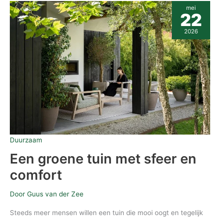
Een
mei
groene
22
tuin
met
2026
sfeer
en
comfort
Duurzaam
Een groene tuin met sfeer en
comfort
Door
Guus van der Zee
Steeds meer mensen willen een tuin die mooi oogt en tegelijk