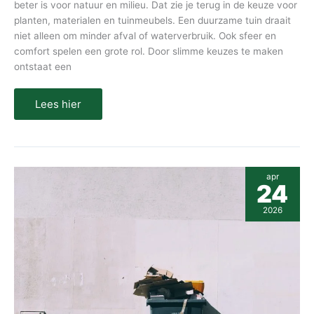
beter is voor natuur en milieu. Dat zie je terug in de keuze voor
planten, materialen en tuinmeubels. Een duurzame tuin draait
niet alleen om minder afval of waterverbruik. Ook sfeer en
comfort spelen een grote rol. Door slimme keuzes te maken
ontstaat een
Lees hier
Circulaire
apr
economie
24
uitgelegd:
wat
2026
is
het
en
waarom
doet
het
ertoe?