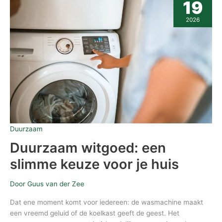
19
een
slimme
2026
keuze
voor
je
huis
Duurzaam
Duurzaam witgoed: een
slimme keuze voor je huis
Door
Guus van der Zee
Dat ene moment komt voor iedereen: de wasmachine maakt
een vreemd geluid of de koelkast geeft de geest. Het