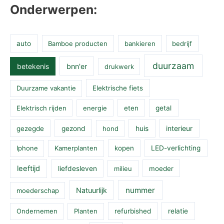
Onderwerpen:
auto
Bamboe producten
bankieren
bedrijf
duurzaam
betekenis
bnn'er
drukwerk
Duurzame vakantie
Elektrische fiets
Elektrisch rijden
energie
eten
getal
huis
interieur
gezegde
gezond
hond
Iphone
Kamerplanten
kopen
LED-verlichting
leeftijd
liefdesleven
milieu
moeder
nummer
Natuurlijk
moederschap
Ondernemen
Planten
refurbished
relatie