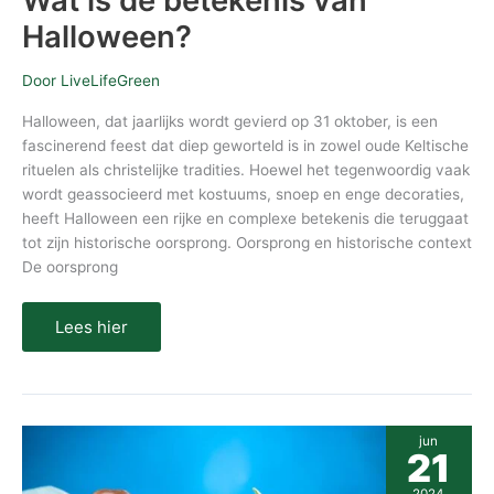
Wat is de betekenis van
Halloween?
Door
LiveLifeGreen
Halloween, dat jaarlijks wordt gevierd op 31 oktober, is een
fascinerend feest dat diep geworteld is in zowel oude Keltische
rituelen als christelijke tradities. Hoewel het tegenwoordig vaak
wordt geassocieerd met kostuums, snoep en enge decoraties,
heeft Halloween een rijke en complexe betekenis die teruggaat
tot zijn historische oorsprong. Oorsprong en historische context
De oorsprong
Lees hier
Wat
jun
is
21
de
betekenis