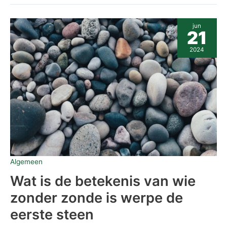
Wat
jun
is
21
de
betekenis
2024
van
wie
zonder
zonde
is
werpe
de
eerste
steen
Algemeen
Wat is de betekenis van wie
zonder zonde is werpe de
eerste steen