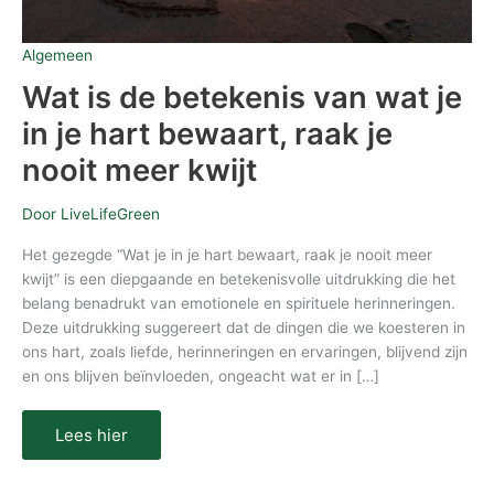
Algemeen
Wat is de betekenis van wat je
in je hart bewaart, raak je
nooit meer kwijt
Door
LiveLifeGreen
Het gezegde “Wat je in je hart bewaart, raak je nooit meer
kwijt” is een diepgaande en betekenisvolle uitdrukking die het
belang benadrukt van emotionele en spirituele herinneringen.
Deze uitdrukking suggereert dat de dingen die we koesteren in
ons hart, zoals liefde, herinneringen en ervaringen, blijvend zijn
en ons blijven beïnvloeden, ongeacht wat er in […]
Lees hier