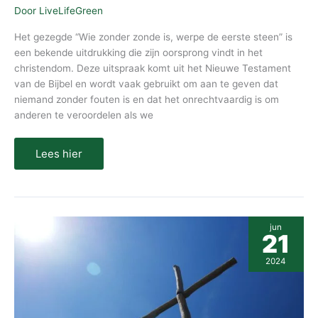
Door
LiveLifeGreen
Het gezegde “Wie zonder zonde is, werpe de eerste steen” is
een bekende uitdrukking die zijn oorsprong vindt in het
christendom. Deze uitspraak komt uit het Nieuwe Testament
van de Bijbel en wordt vaak gebruikt om aan te geven dat
niemand zonder fouten is en dat het onrechtvaardig is om
anderen te veroordelen als we
Lees hier
Wat
jun
is
21
de
betekenis
2024
van
Pinksteren?