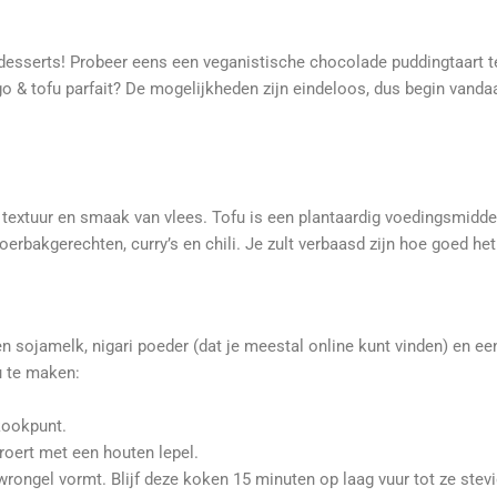
e desserts! Probeer eens een veganistische chocolade puddingtaart 
go & tofu parfait? De mogelijkheden zijn eindeloos, dus begin vanda
 textuur en smaak van vlees. Tofu is een plantaardig voedingsmiddel
oerbakgerechten, curry’s en chili. Je zult verbaasd zijn hoe goed het
n sojamelk, nigari poeder (dat je meestal online kunt vinden) en ee
fu te maken:
kookpunt.
 roert met een houten lepel.
wrongel vormt. Blijf deze koken 15 minuten op laag vuur tot ze stevi