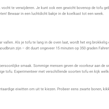
 vocht te verwijderen. Je kunt ook een gewicht bovenop de tofu ge
ten! Bewaar in een luchtdicht bakje in de koelkast tot een week.
ar vallen. Als je tofu te lang in de oven laat, wordt het erg brokkelig
 goudbruin zijn – dit duurt ongeveer 15 minuten op 350 graden Fahren
 je persoonlijke smaak. Sommige mensen geven de voorkeur aan de sm
e tofu. Experimenteer met verschillende soorten tofu en kijk welke j
antaardige eiwitten om uit te kiezen. Probeer eens zwarte bonen, kik