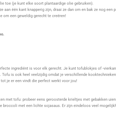
e toe (je kunt elke soort plantaardige olie gebruiken).
 ze aan één kant knapperig zijn, draai ze dan om en bak ze nog een p
oe om een geweldig gerecht te creëren!
eo.
rfecte ingrediënt is voor elk gerecht. Je kunt tofublokjes of -vierk
Tofu is ook heel veelzijdig omdat je verschillende kooktechnieken k
tot je er een vindt die perfect werkt voor jou!
chten met tofu: probeer eens geroosterde krieltjes met gebakken ui
broccoli met een lichte sojasaus. Er zijn eindeloos veel mogelijkh