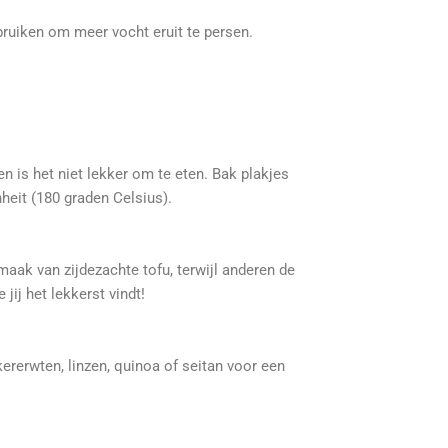
bruiken om meer vocht eruit te persen.
 en is het niet lekker om te eten. Bak plakjes
heit (180 graden Celsius).
aak van zijdezachte tofu, terwijl anderen de
ij het lekkerst vindt!
kererwten, linzen, quinoa of seitan voor een