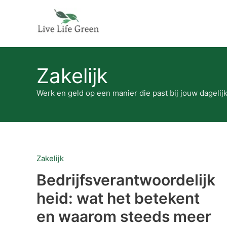
Ga
naar
de
inhoud
Zakelijk
Werk en geld op een manier die past bij jouw dagel
Bedrijfsverantwoordelijkheid:
Zakelijk
wat
het
Bedrijfsverantwoordelijk
betekent
en
heid: wat het betekent
waarom
steeds
en waarom steeds meer
meer
bedrijven