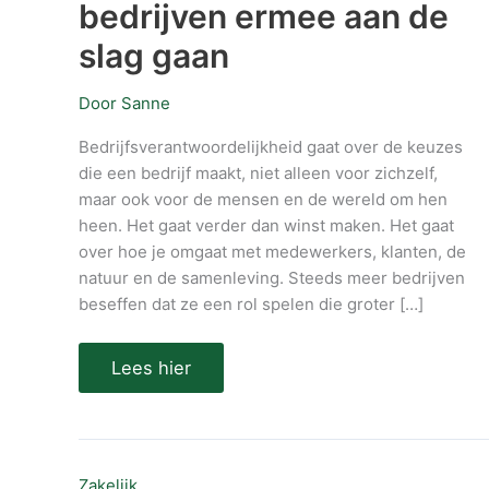
ermee
bedrijven ermee aan de
aan
de
slag gaan
slag
gaan
Door
Sanne
Bedrijfsverantwoordelijkheid gaat over de keuzes
die een bedrijf maakt, niet alleen voor zichzelf,
maar ook voor de mensen en de wereld om hen
heen. Het gaat verder dan winst maken. Het gaat
over hoe je omgaat met medewerkers, klanten, de
natuur en de samenleving. Steeds meer bedrijven
beseffen dat ze een rol spelen die groter […]
Lees hier
Duurzaam
Zakelijk