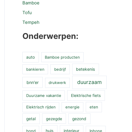
Bamboe
Tofu
Tempeh
Onderwerpen:
auto
Bamboe producten
betekenis
bankieren
bedrijf
duurzaam
bnn'er
drukwerk
Duurzame vakantie
Elektrische fiets
Elektrisch rijden
energie
eten
getal
gezegde
gezond
huis
interieur
hond
Iphone