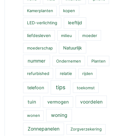
Kamerplanten
kopen
leeftijd
LED-verlichting
liefdesleven
milieu
moeder
Natuurlijk
moederschap
nummer
Ondernemen
Planten
refurbished
relatie
rijden
tips
telefoon
toekomst
tuin
voordelen
vermogen
woning
wonen
Zonnepanelen
Zorgverzekering