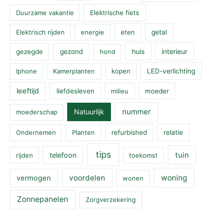
Duurzame vakantie
Elektrische fiets
Elektrisch rijden
energie
eten
getal
huis
interieur
gezegde
gezond
hond
Iphone
Kamerplanten
kopen
LED-verlichting
leeftijd
liefdesleven
milieu
moeder
nummer
Natuurlijk
moederschap
Ondernemen
Planten
refurbished
relatie
tips
tuin
telefoon
rijden
toekomst
voordelen
woning
vermogen
wonen
Zonnepanelen
Zorgverzekering