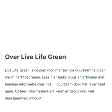
Wie is Vieze Jack is een Nederlandse carnavalsartiest die in
2013 zijn debuut maakte en sindsdien niet meer weg te denken
is van de Nederlandse podia. Met zijn energieke optredens,
aanstekelijke hits en unieke personages weet hij elk feest in
een mum van tijd om te toveren tot een groot spektakel. Maar
wie is deze
Lees hier
Over Live Life Green
Live Life Green is dé plek voor mensen die duurzaamheid een
warm hart toedragen. Lees hier leuke
blogs
en
artikelen
met
handige informatie over hoe jij duurzaam door het leven kunt
gaan. Of lees informatieve artikelen en blogs over wat
duurzaamheid inhoudt.