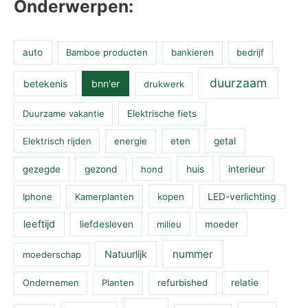
Onderwerpen:
auto
Bamboe producten
bankieren
bedrijf
duurzaam
betekenis
bnn'er
drukwerk
Duurzame vakantie
Elektrische fiets
Elektrisch rijden
energie
eten
getal
huis
interieur
gezegde
gezond
hond
Iphone
Kamerplanten
kopen
LED-verlichting
leeftijd
liefdesleven
milieu
moeder
nummer
Natuurlijk
moederschap
Ondernemen
Planten
refurbished
relatie