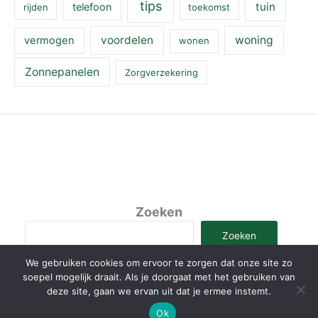
tips
tuin
telefoon
rijden
toekomst
voordelen
woning
vermogen
wonen
Zonnepanelen
Zorgverzekering
Zoeken
Zoeken
We gebruiken cookies om ervoor te zorgen dat onze site zo
soepel mogelijk draait. Als je doorgaat met het gebruiken van
deze site, gaan we ervan uit dat je ermee instemt.
Copyright © 2026 LivelifeGreen
Ok