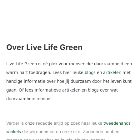
ongezonde eetgewoonten. Naast niet roken en matig zijn met
alcohol is het daarom ook belangrijk om gezond en gevarieerd
te eten. Daar komt de laatste jaren nog iets bij, namelijk
Lees hier
Over Live Life Green
Live Life Green is dé plek voor mensen die duurzaamheid een
warm hart toedragen. Lees hier leuke
blogs
en
artikelen
met
handige informatie over hoe jij duurzaam door het leven kunt
gaan. Of lees informatieve artikelen en blogs over wat
duurzaamheid inhoudt.
Verder is onze redactie altijd op zoek naar leuke
tweedehands
winkels
die wij opnemen op onze site. Zodoende hebben