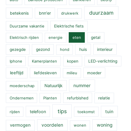
duurzaam
betekenis
bnn'er
drukwerk
Duurzame vakantie
Elektrische fiets
Elektrisch rijden
energie
eten
getal
huis
interieur
gezegde
gezond
hond
Iphone
Kamerplanten
kopen
LED-verlichting
leeftijd
liefdesleven
milieu
moeder
nummer
Natuurlijk
moederschap
Ondernemen
Planten
refurbished
relatie
tips
tuin
telefoon
rijden
toekomst
voordelen
woning
vermogen
wonen