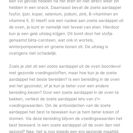
een vol gevoel hebben na het eten en niet direct weer zin
hebben in een snack. Daarnaast bevat de zoete aardappel
fosfor, ijzer, koper, selenium, jodium, zink, B-vitaminen en
vitamine E. Er kleeft ook een nadeel aan zoete aardappel uit
de oven, je kunt er namelijk niet teveel van eten. Hierdoor
kun je een gele uitslag krijgen. Dit komt door het stofje
genaamd bèta-caroteen, wat ook in wortels,
winterpompoenen en groene bonen zit. De uitslag is
overigens niet schadelijk.
Zoals je ziet zit een zoete aardappel uit de oven boordevol
met gezonde voedingsstoffen, maar hoe kun je de zoete
aardappel het beste bereiden? Is een bereiding in de oven
wel het gezondst, of je kun je beter voor een andere
bereiding kiezen? Door een zoete aardappel in de oven te
bakken, verliest de zoete aardappel iets van z’n
voedingswaarden. Om de antioxidanten van de zoete
aardappel het best te bewaken kun je hem beter koken of
stomen. Via deze bereiding blijven de voedingswaarden het
best bewaard. Is een zoete aardappel uit de oven dan niet
gezond? Nee, het is nog steeds een erg gezonde maaltijd.