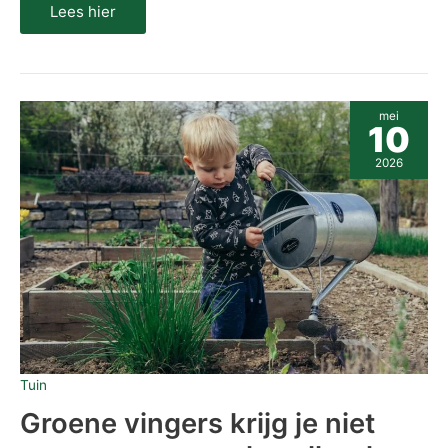
Lees hier
Groene
mei
vingers
10
krijg
je
2026
niet
zomaar,
maar
wel
sneller
dan
je
denkt
Tuin
Groene vingers krijg je niet