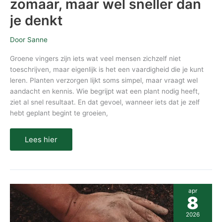
zomaar, maar wel sneller dan
je denkt
Door
Sanne
Groene vingers zijn iets wat veel mensen zichzelf niet
toeschrijven, maar eigenlijk is het een vaardigheid die je kunt
leren. Planten verzorgen lijkt soms simpel, maar vraagt wel
aandacht en kennis. Wie begrijpt wat een plant nodig heeft,
ziet al snel resultaat. En dat gevoel, wanneer iets dat je zelf
hebt geplant begint te groeien,
Lees hier
Duurzaam
apr
tuinieren:
8
zo
maak
2026
je