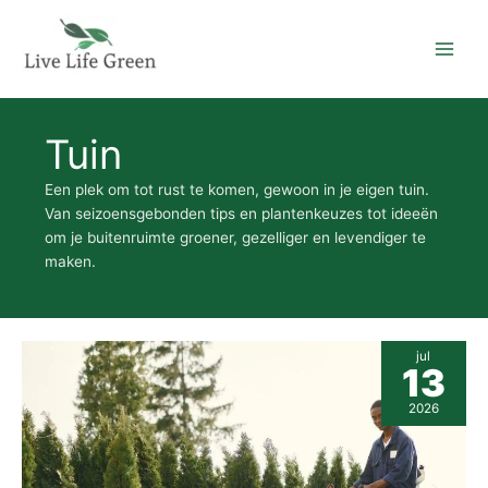
Ga
naar
de
inhoud
Tuin
Een plek om tot rust te komen, gewoon in je eigen tuin.
Van seizoensgebonden tips en plantenkeuzes tot ideeën
om je buitenruimte groener, gezelliger en levendiger te
maken.
Duurzaam
jul
tuinieren:
13
de
laatste
2026
trends