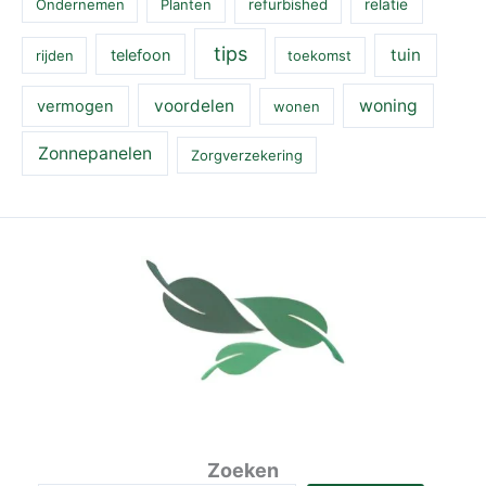
Ondernemen
Planten
refurbished
relatie
tips
tuin
telefoon
rijden
toekomst
voordelen
woning
vermogen
wonen
Zonnepanelen
Zorgverzekering
Zoeken