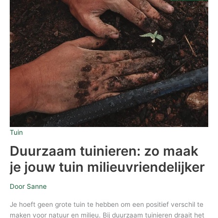
jouw
tuin
milieuvriendelijker
Tuin
Duurzaam tuinieren: zo maak
je jouw tuin milieuvriendelijker
Door
Sanne
Je hoeft geen grote tuin te hebben om een positief verschil te
maken voor natuur en milieu. Bij duurzaam tuinieren draait het