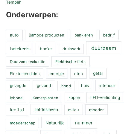
Tempeh
Onderwerpen:
auto
Bamboe producten
bankieren
bedrijf
duurzaam
betekenis
bnn'er
drukwerk
Duurzame vakantie
Elektrische fiets
Elektrisch rijden
energie
eten
getal
huis
interieur
gezegde
gezond
hond
Iphone
Kamerplanten
kopen
LED-verlichting
leeftijd
liefdesleven
milieu
moeder
nummer
Natuurlijk
moederschap