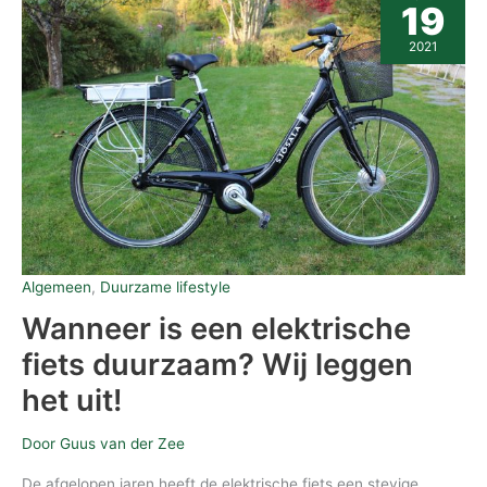
is
19
een
elektrische
2021
fiets
duurzaam?
Wij
leggen
het
uit!
Algemeen
,
Duurzame lifestyle
Wanneer is een elektrische
fiets duurzaam? Wij leggen
het uit!
Door
Guus van der Zee
De afgelopen jaren heeft de elektrische fiets een stevige