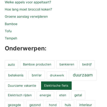
Welke appels voor appeltaart?
Hoe lang moet broccoli koken?
Groene aanslag verwijderen
Bamboe
Tofu
Tempeh
Onderwerpen:
auto
Bamboe producten
bankieren
bedrijf
duurzaam
betekenis
bnn'er
drukwerk
Duurzame vakantie
Elektrische fiets
Elektrisch rijden
energie
eten
getal
huis
interieur
gezegde
gezond
hond