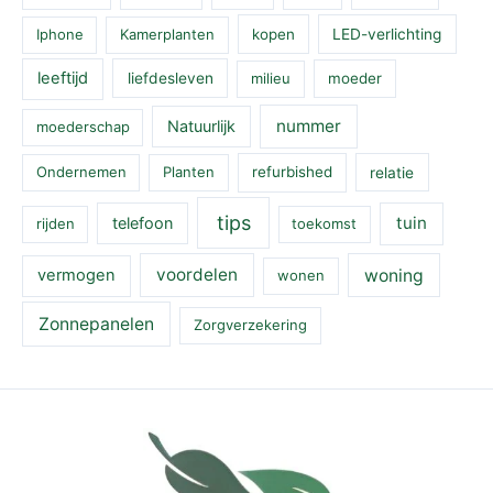
Iphone
Kamerplanten
kopen
LED-verlichting
leeftijd
liefdesleven
milieu
moeder
nummer
Natuurlijk
moederschap
Ondernemen
Planten
refurbished
relatie
tips
tuin
telefoon
rijden
toekomst
voordelen
woning
vermogen
wonen
Zonnepanelen
Zorgverzekering