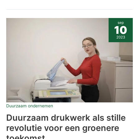
Duurzaam
sep
drukwerk
10
als
stille
2023
revolutie
voor
een
groenere
toekomst
Duurzaam ondernemen
Duurzaam drukwerk als stille
revolutie voor een groenere
toekomst