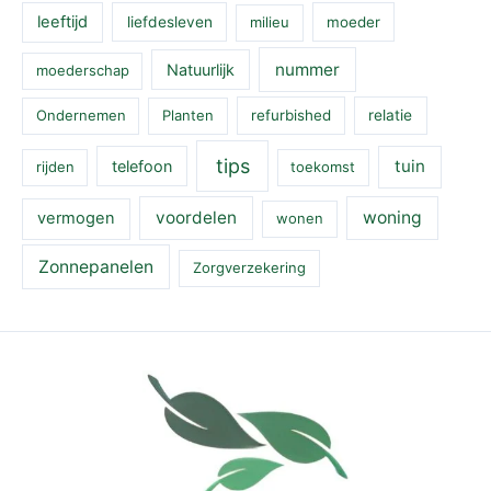
leeftijd
liefdesleven
milieu
moeder
nummer
Natuurlijk
moederschap
Ondernemen
Planten
refurbished
relatie
tips
tuin
telefoon
rijden
toekomst
voordelen
woning
vermogen
wonen
Zonnepanelen
Zorgverzekering