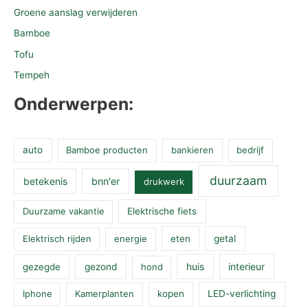
Groene aanslag verwijderen
Bamboe
Tofu
Tempeh
Onderwerpen:
auto
Bamboe producten
bankieren
bedrijf
duurzaam
betekenis
bnn'er
drukwerk
Duurzame vakantie
Elektrische fiets
Elektrisch rijden
energie
eten
getal
huis
interieur
gezegde
gezond
hond
Iphone
Kamerplanten
kopen
LED-verlichting