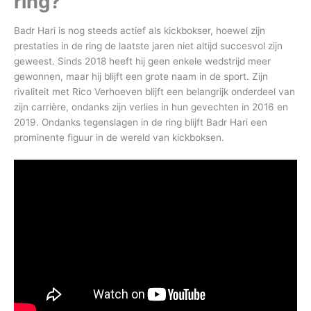
ring?
Badr Hari is nog steeds actief als kickbokser, hoewel zijn
prestaties in de ring de laatste jaren niet altijd succesvol zijn
geweest. Sinds 2018 heeft hij geen enkele wedstrijd meer
gewonnen, maar hij blijft een grote naam in de sport. Zijn
rivaliteit met Rico Verhoeven blijft een belangrijk onderdeel van
zijn carrière, ondanks zijn verlies in hun gevechten in 2016 en
2019. Ondanks tegenslagen in de ring blijft Badr Hari een
prominente figuur in de wereld van kickboksen.