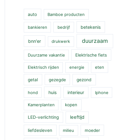
auto
Bamboe producten
betekenis
bankieren
bedrijf
duurzaam
bnn'er
drukwerk
Duurzame vakantie
Elektrische fiets
Elektrisch rijden
energie
eten
getal
gezegde
gezond
huis
interieur
hond
Iphone
Kamerplanten
kopen
leeftijd
LED-verlichting
liefdesleven
milieu
moeder