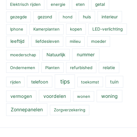
Elektrisch rijden
energie
eten
getal
huis
interieur
gezegde
gezond
hond
Iphone
Kamerplanten
kopen
LED-verlichting
leeftijd
liefdesleven
milieu
moeder
nummer
Natuurlijk
moederschap
Ondernemen
Planten
refurbished
relatie
tips
tuin
telefoon
rijden
toekomst
voordelen
woning
vermogen
wonen
Zonnepanelen
Zorgverzekering