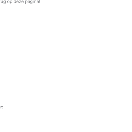
erug op deze pagina!
r: