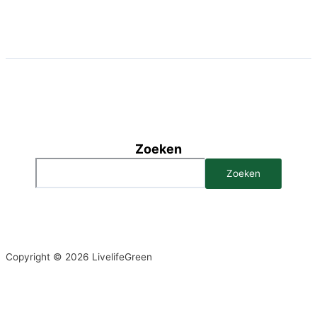
Zoeken
Zoeken
Copyright © 2026 LivelifeGreen
We gebruiken cookies om ervoor te zorgen dat onze site zo soepel