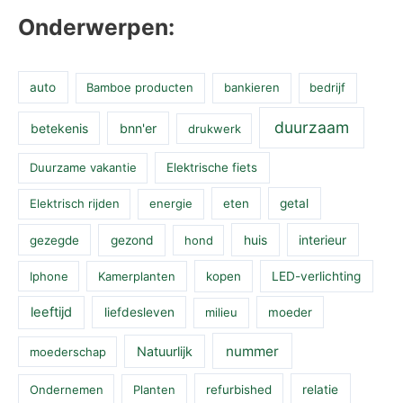
Onderwerpen:
auto
Bamboe producten
bankieren
bedrijf
duurzaam
betekenis
bnn'er
drukwerk
Duurzame vakantie
Elektrische fiets
Elektrisch rijden
energie
eten
getal
huis
interieur
gezegde
gezond
hond
Iphone
Kamerplanten
kopen
LED-verlichting
leeftijd
liefdesleven
milieu
moeder
nummer
Natuurlijk
moederschap
Ondernemen
Planten
refurbished
relatie