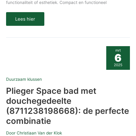
functionaliteit of esthetiek.​ Compact en functioneel
Lees hier
Plieger
mrt
Space
6
bad
met
2025
douchegedeelte
(8711238198668):
de
Duurzaam klussen
perfecte
combinatie
Plieger Space bad met
douchegedeelte
(8711238198668): de perfecte
combinatie
Door
Christiaan Van der Klok