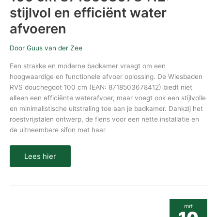
stijlvol en efficiënt water
afvoeren
Door
Guus van der Zee
Een strakke en moderne badkamer vraagt om een
hoogwaardige en functionele afvoer oplossing. De Wiesbaden
RVS douchegoot 100 cm (EAN: 8718503678412) biedt niet
alleen een efficiënte waterafvoer, maar voegt ook een stijlvolle
en minimalistische uitstraling toe aan je badkamer. Dankzij het
roestvrijstalen ontwerp, de flens voor een nette installatie en
de uitneembare sifon met haar
Lees hier
Wiesbaden
mrt
RVS
douchegoot