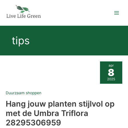
Ga
naar
de
inhoud
tips
Hang
apr
jouw
8
planten
stijlvol
2025
op
met
de
Duurzaam shoppen
Umbra
Triflora
Hang jouw planten stijlvol op
28295306959
met de Umbra Triflora
28295306959