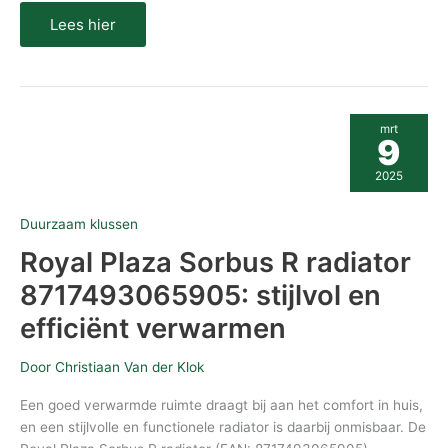
Lees hier
Royal
mrt
Plaza
9
Sorbus
R
2025
radiator
8717493065905:
stijlvol
Duurzaam klussen
en
efficiënt
Royal Plaza Sorbus R radiator
verwarmen
8717493065905: stijlvol en
efficiënt verwarmen
Door
Christiaan Van der Klok
Een goed verwarmde ruimte draagt bij aan het comfort in huis,
en een stijlvolle en functionele radiator is daarbij onmisbaar. De