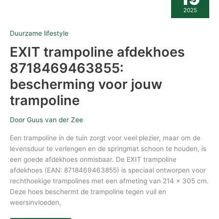
8718469463855:
2025
bescherming
voor
jouw
Duurzame lifestyle
trampoline
EXIT trampoline afdekhoes
8718469463855:
bescherming voor jouw
trampoline
Door
Guus van der Zee
Een trampoline in de tuin zorgt voor veel plezier, maar om de
levensduur te verlengen en de springmat schoon te houden, is
een goede afdekhoes onmisbaar. De EXIT trampoline
afdekhoes (EAN: 8718469463855) is speciaal ontworpen voor
rechthoekige trampolines met een afmeting van 214 x 305 cm.
Deze hoes beschermt de trampoline tegen vuil en
weersinvloeden,