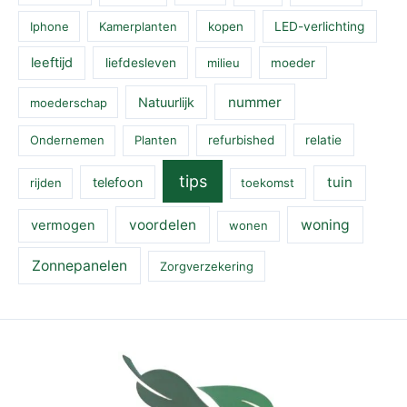
Iphone
Kamerplanten
kopen
LED-verlichting
leeftijd
liefdesleven
milieu
moeder
nummer
Natuurlijk
moederschap
Ondernemen
Planten
refurbished
relatie
tips
tuin
telefoon
rijden
toekomst
voordelen
woning
vermogen
wonen
Zonnepanelen
Zorgverzekering