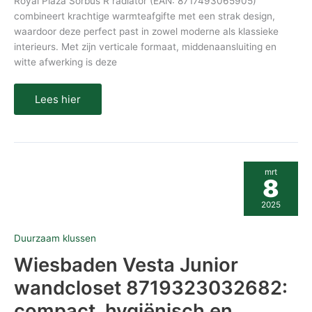
Royal Plaza Sorbus R radiator (EAN: 8717493065905)
combineert krachtige warmteafgifte met een strak design,
waardoor deze perfect past in zowel moderne als klassieke
interieurs. Met zijn verticale formaat, middenaansluiting en
witte afwerking is deze
Lees hier
Wiesbaden
mrt
Vesta
8
Junior
wandcloset
2025
8719323032682:
compact,
hygiënisch
Duurzaam klussen
en
modern
Wiesbaden Vesta Junior
wandcloset 8719323032682:
compact, hygiënisch en