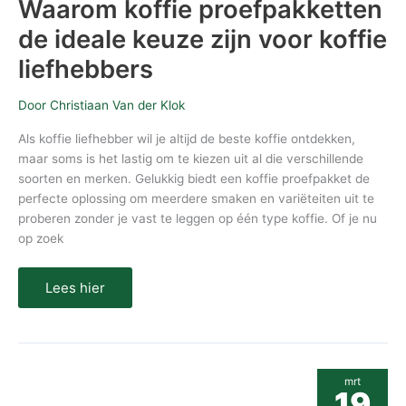
Waarom koffie proefpakketten
liefhebbers
de ideale keuze zijn voor koffie
liefhebbers
Door
Christiaan Van der Klok
Als koffie liefhebber wil je altijd de beste koffie ontdekken,
maar soms is het lastig om te kiezen uit al die verschillende
soorten en merken. Gelukkig biedt een koffie proefpakket de
perfecte oplossing om meerdere smaken en variëteiten uit te
proberen zonder je vast te leggen op één type koffie. Of je nu
op zoek
Lees hier
EXIT
mrt
trampoline
19
afdekhoes