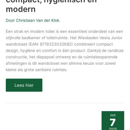
modern
Door
Christiaan Van der Klok
Een strak en modern toilet is een essentieel onderdeel van een
stijlvolle badkamer of toiletruimte. Het Wiesbaden Vesta Junior
wandcloset (EAN: 8719323032682) combineert compact
design, hygiëne en comfort in één product. Dankzij de randloze
constructie, het diepspoel ontwerp en de ruimtebesparende
afmetingen is dit wandcloset een slimme keuze voor zowel
kleine als grote sanitaire ruimtes.
Lees hier
Best
mrt
Design
7
One
Pack
2025