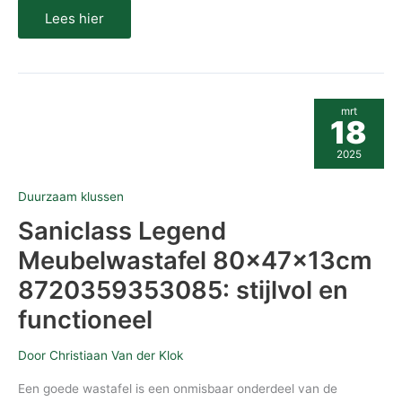
Lees hier
Saniclass
mrt
Legend
18
Meubelwastafel
80x47x13cm
2025
8720359353085:
stijlvol
en
Duurzaam klussen
functioneel
Saniclass Legend
Meubelwastafel 80x47x13cm
8720359353085: stijlvol en
functioneel
Door
Christiaan Van der Klok
Een goede wastafel is een onmisbaar onderdeel van de