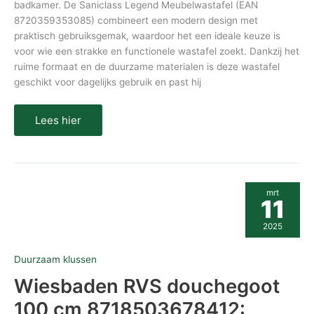
badkamer. De Saniclass Legend Meubelwastafel (EAN
8720359353085) combineert een modern design met
praktisch gebruiksgemak, waardoor het een ideale keuze is
voor wie een strakke en functionele wastafel zoekt. Dankzij het
ruime formaat en de duurzame materialen is deze wastafel
geschikt voor dagelijks gebruik en past hij
Lees hier
Wiesbaden
mrt
RVS
11
douchegoot
100
2025
cm
8718503678412:
stijlvol
Duurzaam klussen
en
efficiënt
Wiesbaden RVS douchegoot
water
afvoeren
100 cm 8718503678412: