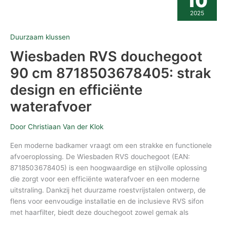
10
90
2025
cm
8718503678405:
strak
Duurzaam klussen
design
en
Wiesbaden RVS douchegoot
efficiënte
waterafvoer
90 cm 8718503678405: strak
design en efficiënte
waterafvoer
Door
Christiaan Van der Klok
Een moderne badkamer vraagt om een strakke en functionele
afvoeroplossing. De Wiesbaden RVS douchegoot (EAN:
8718503678405) is een hoogwaardige en stijlvolle oplossing
die zorgt voor een efficiënte waterafvoer en een moderne
uitstraling. Dankzij het duurzame roestvrijstalen ontwerp, de
flens voor eenvoudige installatie en de inclusieve RVS sifon
met haarfilter, biedt deze douchegoot zowel gemak als