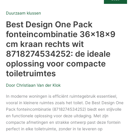
fonteincombinatie
36x18x9
cm
Duurzaam klussen
kraan
rechts
Best Design One Pack
wit
8718274534252:
de
fonteincombinatie 36x18x9
ideale
oplossing
cm kraan rechts wit
voor
compacte
8718274534252: de ideale
toiletruimtes
oplossing voor compacte
toiletruimtes
Door
Christiaan Van der Klok
In moderne woningen is efficiënt ruimtegebruik essentieel,
vooral in kleinere ruimtes zoals het toilet. De Best Design One
Pack fonteincombinatie (8718274534252) biedt een stijlvolle
en functionele oplossing voor deze uitdaging. Met zijn
compacte afmetingen en strakke ontwerp past deze fontein
perfect in elke toiletruimte, zonder in te leveren op