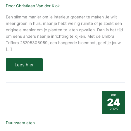
Door
Christiaan Van der Klok
Een slimme manier om je interieur groener te maken Je wilt
meer groen in huis, maar je hebt weinig ruimte of je zoekt een
originele manier om je planten te laten opvallen. Dan is het tijd
om eens anders naar je inrichting te kijken. Met de Umbra
Triflora 28295306959, een hangende bloempot, geef je jouw
[…]
Lees hier
Waarom
mrt
koffie
24
proefpakketten
de
2025
ideale
keuze
zijn
Duurzaam eten
voor
koffie