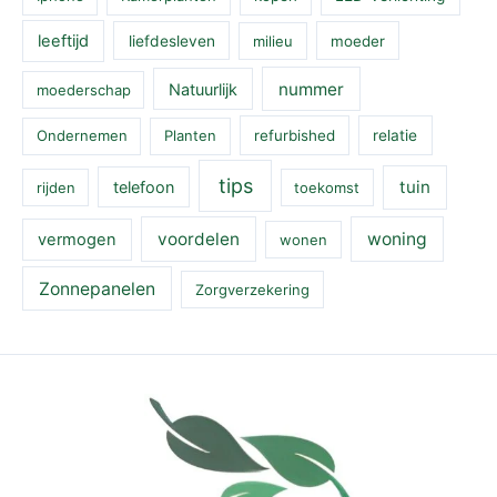
leeftijd
liefdesleven
milieu
moeder
nummer
Natuurlijk
moederschap
Ondernemen
Planten
refurbished
relatie
tips
tuin
telefoon
rijden
toekomst
voordelen
woning
vermogen
wonen
Zonnepanelen
Zorgverzekering