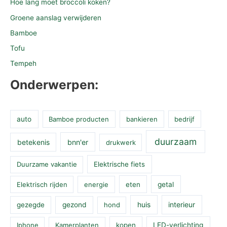
Hoe lang moet broccoli koken?
Groene aanslag verwijderen
Bamboe
Tofu
Tempeh
Onderwerpen:
auto
Bamboe producten
bankieren
bedrijf
duurzaam
betekenis
bnn'er
drukwerk
Duurzame vakantie
Elektrische fiets
Elektrisch rijden
energie
eten
getal
huis
interieur
gezegde
gezond
hond
Iphone
Kamerplanten
kopen
LED-verlichting