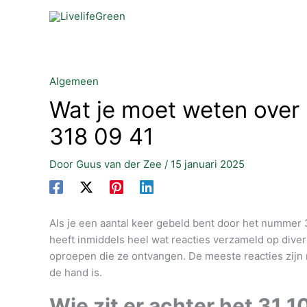
Ga
naar
de
inhoud
Algemeen
Wat je moet weten over
318 09 41
Door
Guus van der Zee
/
15 januari 2025
Als je een aantal keer gebeld bent door het nummer 3
heeft inmiddels heel wat reacties verzameld op div
oproepen die ze ontvangen. De meeste reacties zijn 
de hand is.
Wie zit er achter het
31 1