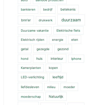
betekenis
bankieren
bedrijf
duurzaam
bnn'er
drukwerk
Duurzame vakantie
Elektrische fiets
Elektrisch rijden
energie
eten
getal
gezegde
gezond
huis
interieur
hond
Iphone
Kamerplanten
kopen
leeftijd
LED-verlichting
liefdesleven
milieu
moeder
Natuurlijk
moederschap