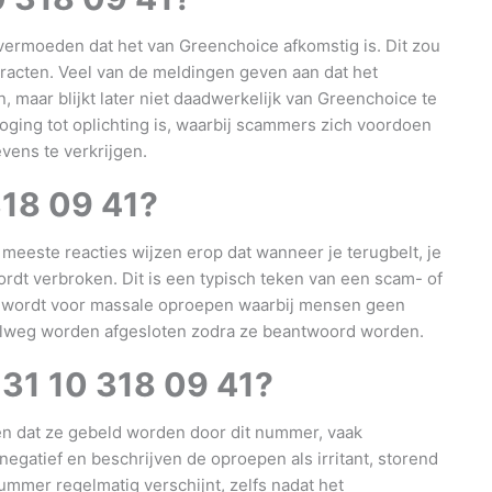
ermoeden dat het van Greenchoice afkomstig is. Dit zou
acten. Veel van de meldingen geven aan dat het
 maar blijkt later niet daadwerkelijk van Greenchoice te
poging tot oplichting is, waarbij scammers zich voordoen
ens te verkrijgen.
318 09 41
?
meeste reacties wijzen erop dat wanneer je terugbelt, je
wordt verbroken. Dit is een typisch teken van een scam- of
kt wordt voor massale oproepen waarbij mensen geen
elweg worden afgesloten zodra ze beantwoord worden.
t
31 10 318 09 41
?
en dat ze gebeld worden door dit nummer, vaak
egatief en beschrijven de oproepen als irritant, storend
nummer regelmatig verschijnt, zelfs nadat het