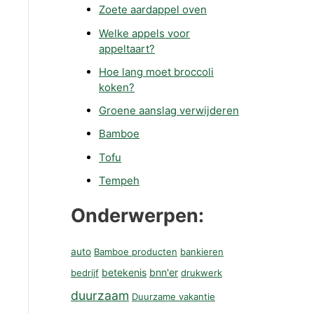
Zoete aardappel oven
Welke appels voor
appeltaart?
Hoe lang moet broccoli
koken?
Groene aanslag verwijderen
Bamboe
Tofu
Tempeh
Onderwerpen:
auto
Bamboe producten
bankieren
betekenis
bnn'er
bedrijf
drukwerk
duurzaam
Duurzame vakantie