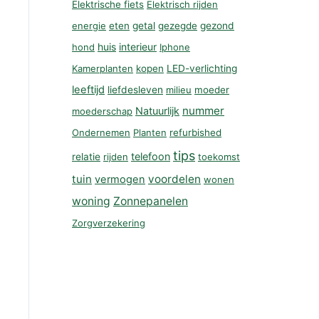
Elektrische fiets
Elektrisch rijden
energie
eten
getal
gezegde
gezond
huis
interieur
hond
Iphone
Kamerplanten
kopen
LED-verlichting
leeftijd
liefdesleven
milieu
moeder
nummer
Natuurlijk
moederschap
Ondernemen
Planten
refurbished
tips
telefoon
relatie
rijden
toekomst
tuin
voordelen
vermogen
wonen
woning
Zonnepanelen
Zorgverzekering