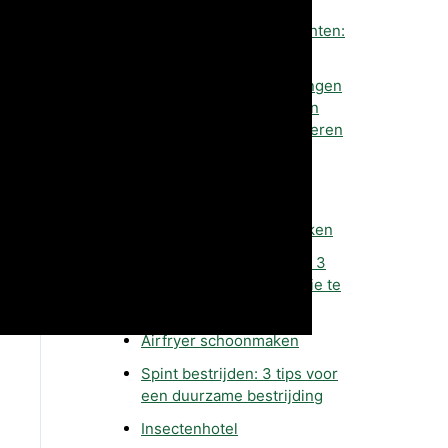
Je huis duurzaam verlichten:
how to
5 Zero Waste-doelstellingen
om jouw milieu-impact in
2022 te helpen verminderen
Plastic soep
Oven schoonmaken
Wasmachine schoonmaken
Zelf energie opwekken? 3
manieren om zelf energie te
produceren
Airfryer schoonmaken
Spint bestrijden: 3 tips voor
een duurzame bestrijding
Insectenhotel