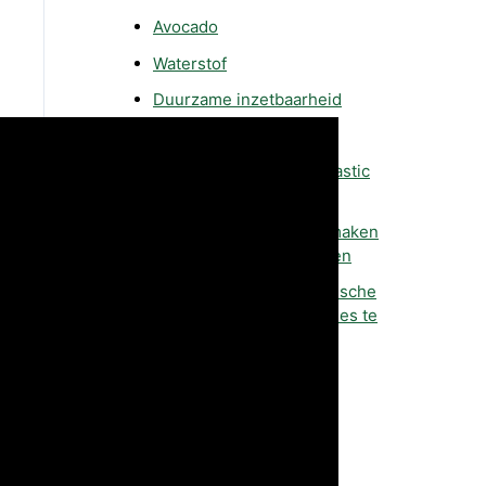
Avocado
Waterstof
Duurzame inzetbaarheid
Energielabel
5 tips om met minder plastic
te leven
How to: je huis schoonmaken
met natuurlijke producten
5 gemakkelijke en praktische
manieren om minder vlees te
eten
Massaproductie
Isoleren met glaswol
Roest verwijderen
Spinazie