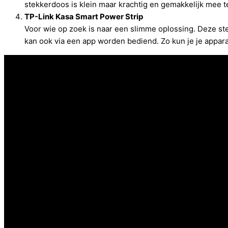
stekkerdoos is klein maar krachtig en gemakkelijk mee 
TP-Link Kasa Smart Power Strip
Voor wie op zoek is naar een slimme oplossing. Deze st
kan ook via een app worden bediend. Zo kun je je appara