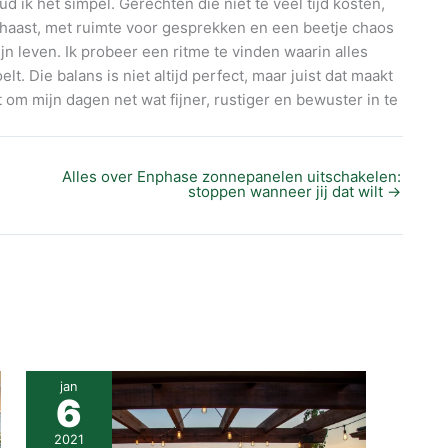
 ik het simpel. Gerechten die niet te veel tijd kosten,
 haast, met ruimte voor gesprekken en een beetje chaos
jn leven. Ik probeer een ritme te vinden waarin alles
. Die balans is niet altijd perfect, maar juist dat maakt
pt om mijn dagen net wat fijner, rustiger en bewuster in te
Alles over Enphase zonnepanelen uitschakelen:
stoppen wanneer jij dat wilt
→
jan
6
2021