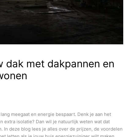
w dak met dakpannen en
 wonen
 lang meegaat en energie bespaart. Denk je aan het
xtra isolatie? Dan wil je natuurlijk weten wat dat
In deze blog lees je alles over de prijzen, de voordelen
t letten als je jouw huis energiezuiniger wilt maken.