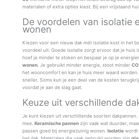
materialen of extra opties kiest. Bij een vrijstaand h
De voordelen van isolatie
wonen
Kiezen voor een nieuw dak mét isolatie kost in het be
voordeel uit. Goede isolatie zorgt ervoor dat je huis i
hoef je minder te stoken en bespaar je op je energie
wonen
. Je gebruikt minder energie, stoot minder
CO
het wooncomfort en kan je huis meer waard worden. 
sneller. Soms kun je een deel van de kosten terugkri
voordat je aan de slag gaat.
Keuze uit verschillende da
Je kunt kiezen uit verschillende soorten dakpannen.
mee.
Keramische pannen
zijn vaak wat duurder, maar
passen goed bij energiezuinig wonen.
Isolatie
wordt 
het dak. Materialen die vaak gebruikt worden zijn
gla