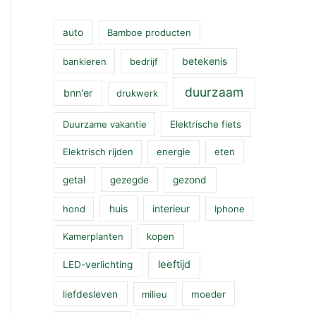
auto
Bamboe producten
betekenis
bankieren
bedrijf
duurzaam
bnn'er
drukwerk
Duurzame vakantie
Elektrische fiets
Elektrisch rijden
energie
eten
getal
gezegde
gezond
huis
interieur
hond
Iphone
Kamerplanten
kopen
leeftijd
LED-verlichting
liefdesleven
milieu
moeder