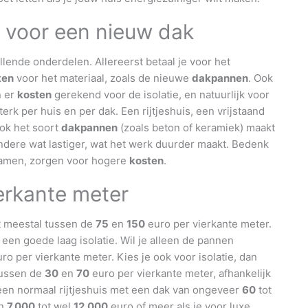
 voor een nieuw dak
lende onderdelen. Allereerst betaal je voor het
ten
voor het materiaal, zoals de nieuwe
dakpannen
. Ook
n er
kosten
gerekend voor de isolatie, en natuurlijk voor
terk per huis en per dak. Een rijtjeshuis, een vrijstaand
Ook het soort
dakpannen
(zoals beton of keramiek) maakt
andere wat lastiger, wat het werk duurder maakt. Bedenk
kramen, zorgen voor hogere
kosten
.
erkante meter
t meestal tussen de
75
en
150
euro per vierkante meter.
een goede laag isolatie. Wil je alleen de pannen
ro per vierkante meter. Kies je ook voor isolatie, dan
 tussen de
30
en
70
euro per vierkante meter, afhankelijk
r een normaal rijtjeshuis met een dak van ongeveer
60
tot
an
7.000
tot wel
12.000
euro of meer als je voor luxe