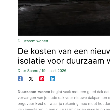
Duurzaam wonen
De kosten van een nieu
isolatie voor duurzaam
Door
Sanne
/
19 maart 2026
Duurzaam-wonen
begint vaak met een goed dak dat
vervangen van je oude dak voor nieuwe dakpannen en e
ongeveer
kost
en waar je rekening mee moet houden. 
van investeren in een duurzaam dak en waar je op moe