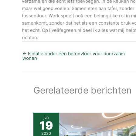
verzamelen die echt iets toevoegen. In de keuken houd
maar wel goed voelen. Samen eten aan tafel, zonder
tussendoor. Werk speelt ook een belangrijke rol in mi
samenkomt, zonder dat het als een constante druk voelt
het echt. Op livelifegreen.nl deel ik alles wat mij hel
richten.
←
Isolatie onder een betonvloer voor duurzaam
wonen
Gerelateerde berichten
jun
19
2020