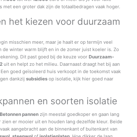
uis met een groter dak zijn de totaalbedragen vaak hoger.
 en het kiezen voor duurzaam
gin misschien meer, maar je haalt er op termijn veel
n de winter warm blijft en in de zomer juist koeler is. Zo
rekening. Dit past goed bij de keuze voor
Duurzaam-
2
uit en helpt zo het milieu. Daarnaast draagt het bij aan
Een goed geïsoleerd huis verkoopt in de toekomst vaak
jgen dankzij
subsidies
op isolatie, kijk hier goed naar
kpannen en soorten isolatie
Betonnen pannen
zijn meestal goedkoper en gaan lang
 zien er mooier uit en houden lang dezelfde kleur. Beide
vaak aangebracht aan de binnenkant of buitenkant van
swol
,
steenwol
of
isolatieplaten
. Hoe dikker de laag