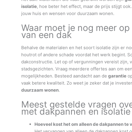
isolatie
, hoe beter het effect, maar de prijs stijgt o
jouw huis en wensen voor duurzaam wonen.
Waar moet je nog meer op l
van een dak
Behalve de materialen en het soort isolatie zijn er n
houtrot of andere schade voordat het werk begint. S
dakconstructie. Let op of vergunningen vereist zijn,
stadsgezichten. Vraag meerdere offertes aan om een
mogelijkheden. Besteed aandacht aan de
garantie
op
vaak betere kwaliteit. Zo weet je zeker dat je invest
duurzaam wonen
.
Meest gestelde vragen ove
met dakpannen en isolatie
Hoeveel kost het om alleen de dakpannen te v
Het vervangen van alleen de dakpannen kost on