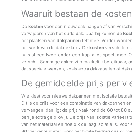
Waaruit bestaan de kosten
De
kosten
voor een nieuw dak hangen af van verschil
verwijderen van het oude dak. Daarbij komen de
kos
het plaatsen van
dakpannen
telt mee. Verder worde
het werk van de dakdekkers. De
kosten
verschillen s
huis of een twee-onder-een-kap, alles speelt mee. 
verschil. Sommige daken zijn makkelijk bereikbaar, 
dat speciale wensen, zoals extra dakkapellen of da
De gemiddelde prijs per vi
Wie kiest voor nieuwe dakpannen met isolatie betaal
Dit is de prijs voor een combinatie van dakpannen en 
vervangen, dan ligt de prijs vaak rond de
60
tot
80
eu
ben je extra geld kwijt. De prijs van isolatie varieert
van het materiaal en hoe dik de laag isolatie is. Voo
80
vierkante meter loopt het totale bedrag dus op v