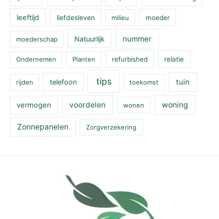
leeftijd
liefdesleven
milieu
moeder
nummer
Natuurlijk
moederschap
Ondernemen
Planten
refurbished
relatie
tips
tuin
telefoon
rijden
toekomst
voordelen
woning
vermogen
wonen
Zonnepanelen
Zorgverzekering