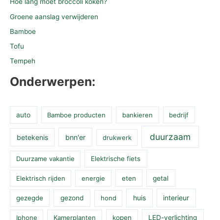
Hoe lang moet broccoli koken?
Groene aanslag verwijderen
Bamboe
Tofu
Tempeh
Onderwerpen:
auto
Bamboe producten
bankieren
bedrijf
duurzaam
betekenis
bnn'er
drukwerk
Duurzame vakantie
Elektrische fiets
Elektrisch rijden
energie
eten
getal
huis
interieur
gezegde
gezond
hond
Iphone
Kamerplanten
kopen
LED-verlichting