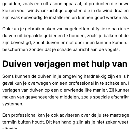
geluiden, zoals een ultrasoon apparaat, of producten die b
kiezen voor windvaan-achtige objecten die in de wind draaie
zijn vaak eenvoudig te installeren en kunnen goed werken al
Ook kun je gebruik maken van vogelnetten of fysieke barrières
duiven uit bepaalde gebieden te houden, zoals je balkon of d
zijn bevestigd, zodat duiven er niet doorheen kunnen komen. D
beschermen zonder dat je schade aanricht aan de vogels.
Duiven verjagen met hulp van
Soms kunnen de duiven in je omgeving hardnekkig zijn en is het
geval kun je overwegen om een professional in te schakelen. Er
verjagen van duiven op een diervriendelijke manier. Zij kunn
maken van geavanceerdere middelen, zoals speciale afschrik
systemen.
Een professional kan je ook adviseren over de juiste maatreg
termijn buiten houdt. Dit kan handig zijn als je niet zeker we
situatie.