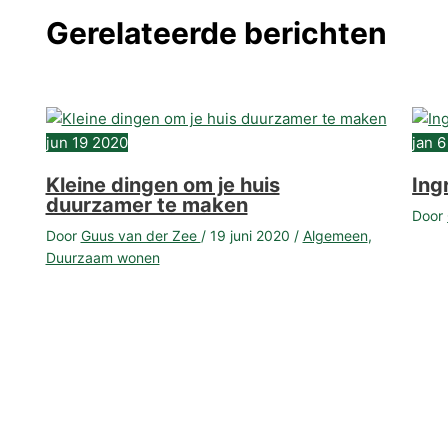
Gerelateerde berichten
jun
19
2020
jan
6
Kleine dingen om je huis
Ing
duurzamer te maken
Door
Door
Guus van der Zee
/
19 juni 2020
/
Algemeen
,
Duurzaam wonen