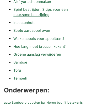
Airfryer schoonmaken
Spint bestrijden: 3 tips voor een
duurzame bestrijding
Insectenhotel
Zoete aardappel oven
Welke appels voor appeltaart?
Hoe lang moet broccoli koken?
Groene aanslag verwijderen
Bamboe
Tofu
Tempeh
Onderwerpen:
betekenis
auto
Bamboe producten
bankieren
bedrijf