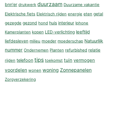
duurzaam
bnn'er
drukwerk
Duurzame vakantie
Elektrische fiets
Elektrisch rijden
energie
eten
getal
huis
interieur
gezegde
gezond
hond
Iphone
leeftijd
Kamerplanten
kopen
LED-verlichting
Natuurlijk
liefdesleven
milieu
moeder
moederschap
nummer
Ondernemen
Planten
refurbished
relatie
tips
tuin
telefoon
vermogen
rijden
toekomst
voordelen
woning
Zonnepanelen
wonen
Zorgverzekering