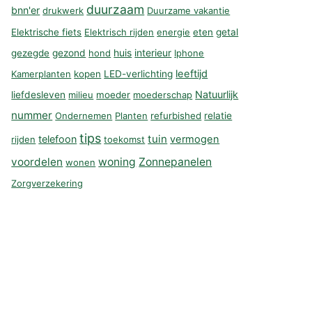
duurzaam
bnn'er
drukwerk
Duurzame vakantie
Elektrische fiets
Elektrisch rijden
energie
eten
getal
huis
interieur
gezegde
gezond
hond
Iphone
leeftijd
Kamerplanten
kopen
LED-verlichting
Natuurlijk
liefdesleven
milieu
moeder
moederschap
nummer
Ondernemen
Planten
refurbished
relatie
tips
tuin
telefoon
vermogen
rijden
toekomst
voordelen
woning
Zonnepanelen
wonen
Zorgverzekering