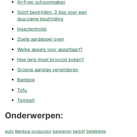
Airfryer schoonmaken
Spint bestrijden: 3 tips voor een
duurzame bestrijding
Insectenhotel
Zoete aardappel oven
Welke appels voor appeltaart?
Hoe lang moet broccoli koken?
Groene aanslag verwijderen
Bamboe
Tofu
Tempeh
Onderwerpen:
betekenis
auto
Bamboe producten
bankieren
bedrijf