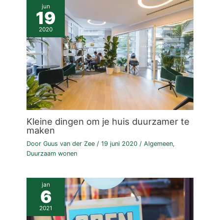
jun
19
2020
Kleine dingen om je huis duurzamer te
maken
Door
Guus van der Zee
/
19 juni 2020
/
Algemeen
,
Duurzaam wonen
jan
6
2021