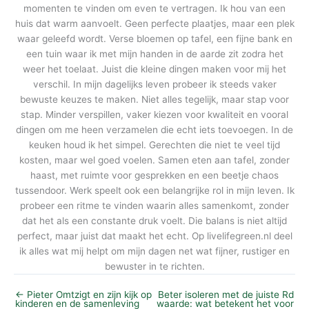
momenten te vinden om even te vertragen. Ik hou van een
huis dat warm aanvoelt. Geen perfecte plaatjes, maar een plek
waar geleefd wordt. Verse bloemen op tafel, een fijne bank en
een tuin waar ik met mijn handen in de aarde zit zodra het
weer het toelaat. Juist die kleine dingen maken voor mij het
verschil. In mijn dagelijks leven probeer ik steeds vaker
bewuste keuzes te maken. Niet alles tegelijk, maar stap voor
stap. Minder verspillen, vaker kiezen voor kwaliteit en vooral
dingen om me heen verzamelen die echt iets toevoegen. In de
keuken houd ik het simpel. Gerechten die niet te veel tijd
kosten, maar wel goed voelen. Samen eten aan tafel, zonder
haast, met ruimte voor gesprekken en een beetje chaos
tussendoor. Werk speelt ook een belangrijke rol in mijn leven. Ik
probeer een ritme te vinden waarin alles samenkomt, zonder
dat het als een constante druk voelt. Die balans is niet altijd
perfect, maar juist dat maakt het echt. Op livelifegreen.nl deel
ik alles wat mij helpt om mijn dagen net wat fijner, rustiger en
bewuster in te richten.
←
Pieter Omtzigt en zijn kijk op
Beter isoleren met de juiste Rd
kinderen en de samenleving
waarde: wat betekent het voor