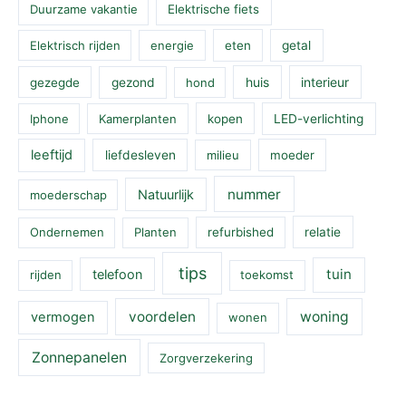
Duurzame vakantie
Elektrische fiets
Elektrisch rijden
energie
eten
getal
huis
interieur
gezegde
gezond
hond
Iphone
Kamerplanten
kopen
LED-verlichting
leeftijd
liefdesleven
milieu
moeder
nummer
Natuurlijk
moederschap
Ondernemen
Planten
refurbished
relatie
tips
tuin
telefoon
rijden
toekomst
voordelen
woning
vermogen
wonen
Zonnepanelen
Zorgverzekering