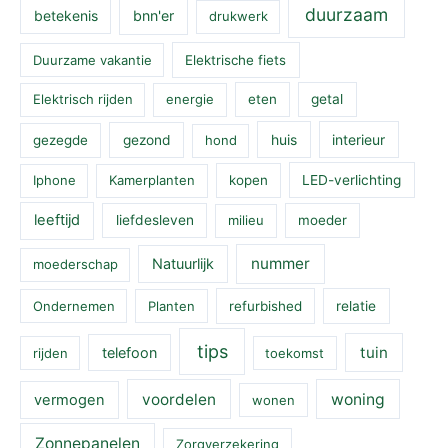
duurzaam
betekenis
bnn'er
drukwerk
Duurzame vakantie
Elektrische fiets
Elektrisch rijden
energie
eten
getal
huis
interieur
gezegde
gezond
hond
Iphone
Kamerplanten
kopen
LED-verlichting
leeftijd
liefdesleven
milieu
moeder
nummer
Natuurlijk
moederschap
Ondernemen
Planten
refurbished
relatie
tips
tuin
telefoon
rijden
toekomst
voordelen
woning
vermogen
wonen
Zonnepanelen
Zorgverzekering