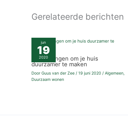
Gerelateerde berichten
jun
19
Kleine dingen om je huis
2020
duurzamer te maken
Door
Guus van der Zee
/
19 juni 2020
/
Algemeen
,
Duurzaam wonen