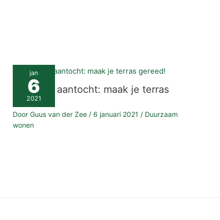
jan
6
Zomer in aantocht: maak je terras
gereed!
2021
Door
Guus van der Zee
/
6 januari 2021
/
Duurzaam
wonen