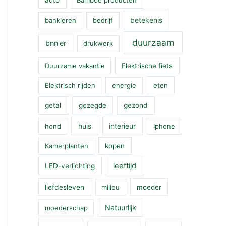
betekenis
bankieren
bedrijf
duurzaam
bnn'er
drukwerk
Duurzame vakantie
Elektrische fiets
Elektrisch rijden
energie
eten
getal
gezegde
gezond
huis
interieur
hond
Iphone
Kamerplanten
kopen
leeftijd
LED-verlichting
liefdesleven
milieu
moeder
Natuurlijk
moederschap