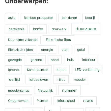
Onderwerpen:
auto
Bamboe producten
bankieren
bedrijf
duurzaam
betekenis
bnn'er
drukwerk
Duurzame vakantie
Elektrische fiets
Elektrisch rijden
energie
eten
getal
huis
interieur
gezegde
gezond
hond
Iphone
Kamerplanten
kopen
LED-verlichting
leeftijd
liefdesleven
milieu
moeder
nummer
Natuurlijk
moederschap
Ondernemen
Planten
refurbished
relatie