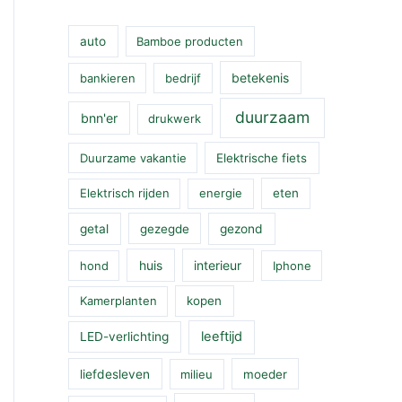
auto
Bamboe producten
betekenis
bankieren
bedrijf
duurzaam
bnn'er
drukwerk
Duurzame vakantie
Elektrische fiets
Elektrisch rijden
energie
eten
getal
gezegde
gezond
huis
interieur
hond
Iphone
Kamerplanten
kopen
leeftijd
LED-verlichting
liefdesleven
milieu
moeder