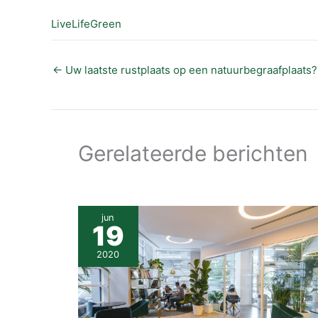
LiveLifeGreen
←
Uw laatste rustplaats op een natuurbegraafplaats?
Gerelateerde berichten
jun
19
2020