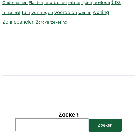
tips
telefoon
Ondernemen
Planten
refurbished
relatie
rijden
tuin
voordelen
woning
vermogen
toekomst
wonen
Zonnepanelen
Zorgverzekering
Zoeken
Zoeken