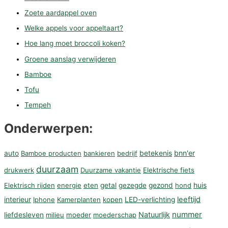
Zoete aardappel oven
Welke appels voor appeltaart?
Hoe lang moet broccoli koken?
Groene aanslag verwijderen
Bamboe
Tofu
Tempeh
Onderwerpen:
betekenis
bnn'er
auto
Bamboe producten
bankieren
bedrijf
duurzaam
drukwerk
Duurzame vakantie
Elektrische fiets
huis
Elektrisch rijden
energie
eten
getal
gezegde
gezond
hond
interieur
leeftijd
Iphone
Kamerplanten
kopen
LED-verlichting
nummer
Natuurlijk
liefdesleven
milieu
moeder
moederschap