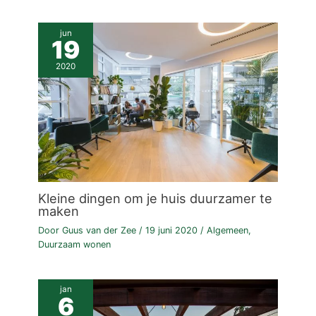
jun
19
2020
Kleine dingen om je huis duurzamer te
maken
Door
Guus van der Zee
/
19 juni 2020
/
Algemeen
,
Duurzaam wonen
jan
6