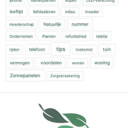
Iphone
Kamerplanten
kopen
LED-verlichting
leeftijd
liefdesleven
milieu
moeder
nummer
Natuurlijk
moederschap
Ondernemen
Planten
refurbished
relatie
tips
tuin
telefoon
rijden
toekomst
voordelen
woning
vermogen
wonen
Zonnepanelen
Zorgverzekering