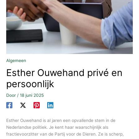
Algemeen
Esther Ouwehand privé en
persoonlijk
Door
/
18 juni 2025
Esther Ouwehand is al jaren een opvallende stem in de
Nederlandse politiek. Je kent haar waarschijnlijk als
fractievoorzitter van de Partij voor de Dieren. Ze is scherp,