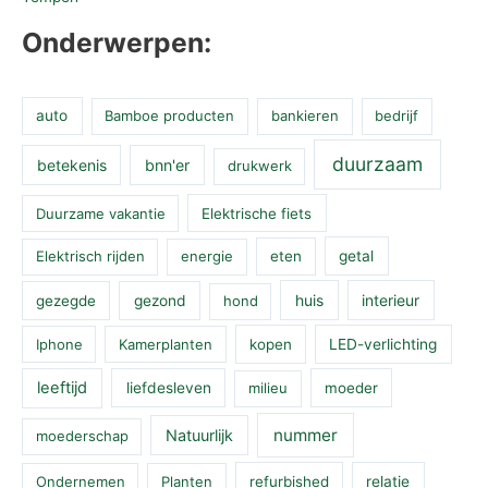
Onderwerpen:
auto
Bamboe producten
bankieren
bedrijf
duurzaam
betekenis
bnn'er
drukwerk
Duurzame vakantie
Elektrische fiets
Elektrisch rijden
energie
eten
getal
huis
interieur
gezegde
gezond
hond
Iphone
Kamerplanten
kopen
LED-verlichting
leeftijd
liefdesleven
milieu
moeder
nummer
Natuurlijk
moederschap
Ondernemen
Planten
refurbished
relatie