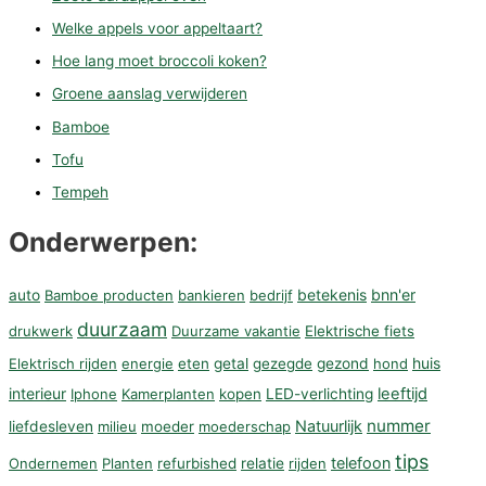
Welke appels voor appeltaart?
Hoe lang moet broccoli koken?
Groene aanslag verwijderen
Bamboe
Tofu
Tempeh
Onderwerpen:
betekenis
bnn'er
auto
Bamboe producten
bankieren
bedrijf
duurzaam
drukwerk
Duurzame vakantie
Elektrische fiets
huis
Elektrisch rijden
energie
eten
getal
gezegde
gezond
hond
interieur
leeftijd
Iphone
Kamerplanten
kopen
LED-verlichting
nummer
Natuurlijk
liefdesleven
milieu
moeder
moederschap
tips
telefoon
Ondernemen
Planten
refurbished
relatie
rijden