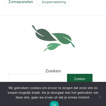
Zonnepanelen
Zorgverzekering
Zoeken
Zoeken
We gebruiken cookies om ervoor te zorgen dat onze site zo
soepel mogelijk draait. Als je doorgaat met het gebruiken van
deze site, gaan we ervan uit dat je ermee instemt.
Copyright © 2026 LivelifeGreen
Ok