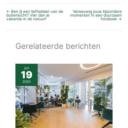
←
Ben jij een liefhebber van de
Vereeuwig jouw bijzondere
buitenlucht? Vier dan je
momenten in een duurzaam
vakantie in de natuur!
fotoboek
→
Gerelateerde berichten
jun
19
2020