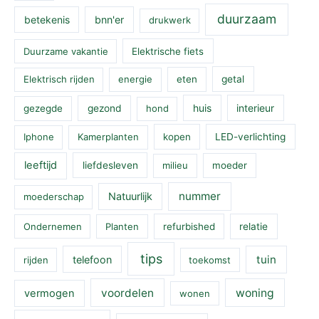
duurzaam
betekenis
bnn'er
drukwerk
Duurzame vakantie
Elektrische fiets
Elektrisch rijden
energie
eten
getal
huis
interieur
gezegde
gezond
hond
Iphone
Kamerplanten
kopen
LED-verlichting
leeftijd
liefdesleven
milieu
moeder
nummer
Natuurlijk
moederschap
Ondernemen
Planten
refurbished
relatie
tips
tuin
telefoon
rijden
toekomst
voordelen
woning
vermogen
wonen