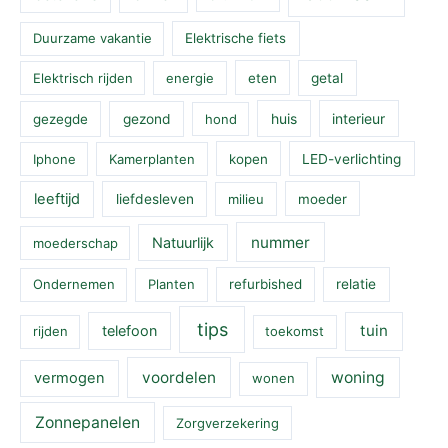
Duurzame vakantie
Elektrische fiets
Elektrisch rijden
energie
eten
getal
huis
interieur
gezegde
gezond
hond
Iphone
Kamerplanten
kopen
LED-verlichting
leeftijd
liefdesleven
milieu
moeder
nummer
Natuurlijk
moederschap
Ondernemen
Planten
refurbished
relatie
tips
tuin
telefoon
rijden
toekomst
voordelen
woning
vermogen
wonen
Zonnepanelen
Zorgverzekering