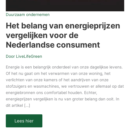
Duurzaam ondernemen
Het belang van energieprijzen
vergelijken voor de
Nederlandse consument
Door
LiveLifeGreen
Energie is een belangrijk onderdeel van onze dagelijkse levens.
Of het nu gaat om het verwarmen van onze woning, het
verlichten van onze kamers of het aandrijven van onze
stofzuigers en wasmachines, we vertrouwen er allemaal op dat
energiebronnen ons comfortabel houden. Echter,
energieprijzen vergelijken is nu van groter belang dan ooit. In
dit artikel […]
Lees hier