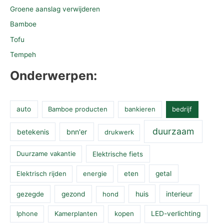
Groene aanslag verwijderen
Bamboe
Tofu
Tempeh
Onderwerpen:
auto
Bamboe producten
bankieren
bedrijf
duurzaam
betekenis
bnn'er
drukwerk
Duurzame vakantie
Elektrische fiets
Elektrisch rijden
energie
eten
getal
huis
interieur
gezegde
gezond
hond
Iphone
Kamerplanten
kopen
LED-verlichting