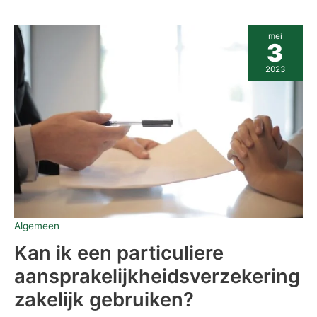
Kan
mei
ik
3
een
particuliere
2023
aansprakelijkheidsverzekering
zakelijk
gebruiken?
Algemeen
Kan ik een particuliere
aansprakelijkheidsverzekering
zakelijk gebruiken?