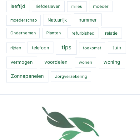
leeftijd
liefdesleven
milieu
moeder
nummer
Natuurlijk
moederschap
Ondernemen
Planten
refurbished
relatie
tips
tuin
telefoon
rijden
toekomst
voordelen
woning
vermogen
wonen
Zonnepanelen
Zorgverzekering