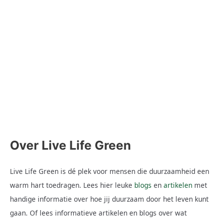
kunt
impact kunt maken
maken
Door
LiveLifeGreen
Duurzaam bankieren is een groeiende trend die steeds meer
mensen aanspreekt. Als consument kun jij ook een positieve
impact maken door bewust te kiezen voor een bank die
duurzaamheid hoog in het vaandel heeft. In dit artikel zullen we
je laten zien wat duurzaam bankieren inhoudt en hoe je dit kunt
doen, allemaal in begrijpelijke
Lees hier
Over Live Life Green
Live Life Green is dé plek voor mensen die duurzaamheid een
warm hart toedragen. Lees hier leuke
blogs
en
artikelen
met
handige informatie over hoe jij duurzaam door het leven kunt
gaan. Of lees informatieve artikelen en blogs over wat