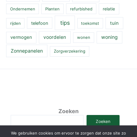
Ondernemen
Planten
refurbished
relatie
tips
tuin
telefoon
rijden
toekomst
voordelen
woning
vermogen
wonen
Zonnepanelen
Zorgverzekering
Zoeken
Zoeken
We gebruiken cookies om ervoor te zorgen dat onze site zo