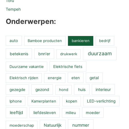
Tofu
Tempeh
Onderwerpen:
auto
Bamboe producten
bankieren
bedrijf
duurzaam
betekenis
bnn'er
drukwerk
Duurzame vakantie
Elektrische fiets
Elektrisch rijden
energie
eten
getal
huis
interieur
gezegde
gezond
hond
Iphone
Kamerplanten
kopen
LED-verlichting
leeftijd
liefdesleven
milieu
moeder
nummer
Natuurlijk
moederschap