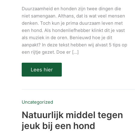
Duurzaamheid en honden zijn twee dingen die
niet samengaan. Althans, dat is wat veel mensen
denken. Toch kun je prima duurzaam leven met
een hond. Als hondenliefhebber klinkt dit je vast
als muziek in de oren. Benieuwd hoe je dit
aanpakt? In deze tekst hebben wij alvast 5 tips op
een rijtje gezet. Doe er […]
Lees hier
Natuurlijk
Uncategorized
middel
tegen
Natuurlijk middel tegen
jeuk
bij
jeuk bij een hond
een
hond