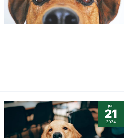
jun
21
2024