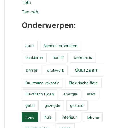
Tofu
Tempeh
Onderwerpen:
auto
Bamboe producten
betekenis
bankieren
bedrijf
duurzaam
bnn'er
drukwerk
Duurzame vakantie
Elektrische fiets
Elektrisch rijden
energie
eten
getal
gezegde
gezond
huis
interieur
hond
Iphone