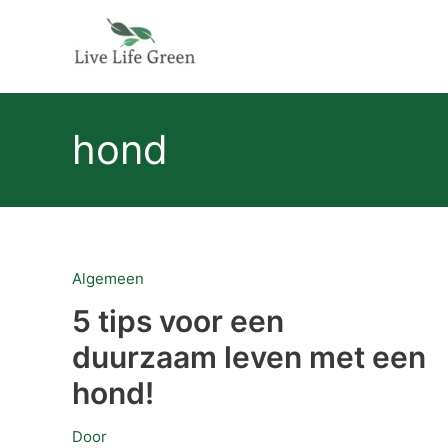
Ga
naar
de
inhoud
hond
5
Algemeen
tips
voor
5 tips voor een
een
duurzaam
duurzaam leven met een
leven
met
hond!
een
hond!
Door