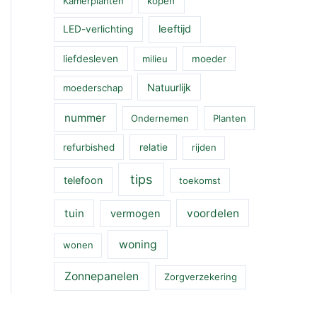
Kamerplanten
kopen
leeftijd
LED-verlichting
liefdesleven
milieu
moeder
Natuurlijk
moederschap
nummer
Ondernemen
Planten
refurbished
relatie
rijden
tips
telefoon
toekomst
tuin
voordelen
vermogen
woning
wonen
Zonnepanelen
Zorgverzekering