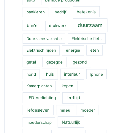
betekenis
bankieren
bedrijf
duurzaam
bnn'er
drukwerk
Duurzame vakantie
Elektrische fiets
Elektrisch rijden
energie
eten
getal
gezegde
gezond
huis
interieur
hond
Iphone
Kamerplanten
kopen
leeftijd
LED-verlichting
liefdesleven
milieu
moeder
Natuurlijk
moederschap