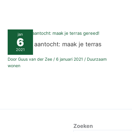
jan
6
Zomer in aantocht: maak je terras
gereed!
2021
Door
Guus van der Zee
/
6 januari 2021
/
Duurzaam
wonen
Zoeken