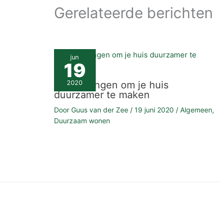
Gerelateerde berichten
jun
19
Kleine dingen om je huis
2020
duurzamer te maken
Door
Guus van der Zee
/
19 juni 2020
/
Algemeen
,
Duurzaam wonen