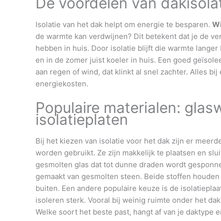
De voordelen van dakisola
Isolatie van het dak helpt om energie te besparen.
Wi
de warmte kan verdwijnen? Dit betekent dat je de v
hebben in huis. Door isolatie blijft die warmte langer
en in de zomer juist koeler in huis. Een goed geïsol
aan regen of wind, dat klinkt al snel zachter. Alles bi
energiekosten.
Populaire materialen: glas
isolatieplaten
Bij het kiezen van isolatie voor het dak zijn er meerd
worden gebruikt. Ze zijn makkelijk te plaatsen en sl
gesmolten glas dat tot dunne draden wordt gesponnen.
gemaakt van gesmolten steen. Beide stoffen houden 
buiten. Een andere populaire keuze is de isolatieplaa
isoleren sterk. Vooral bij weinig ruimte onder het da
Welke soort het beste past, hangt af van je daktype en