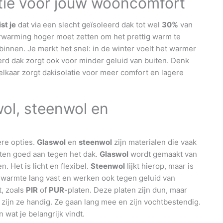
tie voor jouw wooncomfort
st je
dat via een slecht geïsoleerd dak tot wel
30%
van
erwarming hoger moet zetten om het prettig warm te
 binnen. Je merkt het snel: in de winter voelt het warmer
eerd dak zorgt ook voor minder geluid van buiten. Denk
j elkaar zorgt dakisolatie voor meer comfort en lagere
wol, steenwol en
ere opties.
Glaswol
en
steenwol
zijn materialen die vaak
uiten goed aan tegen het dak.
Glaswol
wordt gemaakt van
 Het is licht en flexibel.
Steenwol
lijkt hierop, maar is
warmte lang vast en werken ook tegen geluid van
t, zoals
PIR
of
PUR
-platen. Deze platen zijn dun, maar
k zijn ze handig. Ze gaan lang mee en zijn vochtbestendig.
 wat je belangrijk vindt.