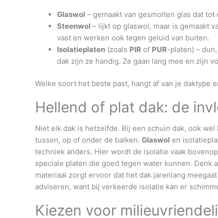
Glaswol
– gemaakt van gesmolten glas dat tot 
Steenwol
– lijkt op glaswol, maar is gemaakt
vast en werken ook tegen geluid van buiten.
Isolatieplaten
(zoals
PIR
of
PUR
-platen) – dun,
dak zijn ze handig. Ze gaan lang mee en zijn v
Welke soort het beste past, hangt af van je daktype en
Hellend of plat dak: de inv
Niet elk dak is hetzelfde. Bij een schuin dak, ook w
tussen, op of onder de balken.
Glaswol
en isolatiepla
techniek anders. Hier wordt de isolatie vaak boveno
speciale platen die goed tegen water kunnen. Denk 
materiaal zorgt ervoor dat het dak jarenlang meegaat
adviseren, want bij verkeerde isolatie kan er schimm
Kiezen voor milieuvriendel