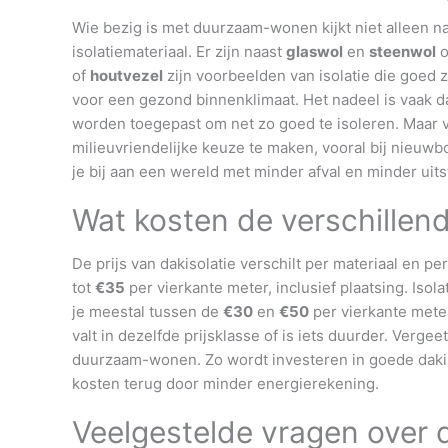
Wie bezig is met duurzaam-wonen kijkt niet alleen n
isolatiemateriaal. Er zijn naast
glaswol
en
steenwol
o
of
houtvezel
zijn voorbeelden van isolatie die goed 
voor een gezond binnenklimaat. Het nadeel is vaak da
worden toegepast om net zo goed te isoleren. Maar 
milieuvriendelijke keuze te maken, vooral bij nieuw
je bij aan een wereld met minder afval en minder uit
Wat kosten de verschillend
De prijs van dakisolatie verschilt per materiaal en pe
tot
€35
per vierkante meter, inclusief plaatsing. Isola
je meestal tussen de
€30
en
€50
per vierkante meter
valt in dezelfde prijsklasse of is iets duurder. Vergee
duurzaam-wonen. Zo wordt investeren in goede dakiso
kosten terug door minder energierekening.
Veelgestelde vragen over d