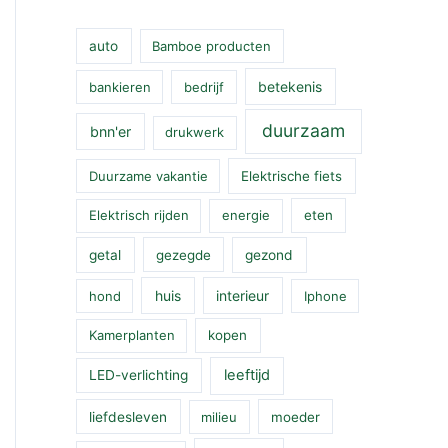
auto
Bamboe producten
betekenis
bankieren
bedrijf
duurzaam
bnn'er
drukwerk
Duurzame vakantie
Elektrische fiets
Elektrisch rijden
energie
eten
getal
gezegde
gezond
huis
interieur
hond
Iphone
Kamerplanten
kopen
leeftijd
LED-verlichting
liefdesleven
milieu
moeder