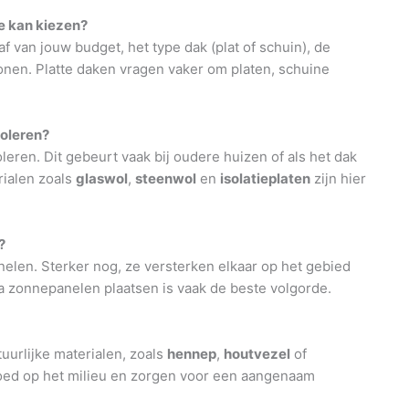
te kan kiezen?
af van jouw budget, het type dak (plat of schuin), de
onen. Platte daken vragen vaker om platen, schuine
soleren?
leren. Dit gebeurt vaak bij oudere huizen of als het dak
rialen zoals
glaswol
,
steenwol
en
isolatieplaten
zijn hier
?
len. Sterker nog, ze versterken elkaar op het gebied
a zonnepanelen plaatsen is vaak de beste volgorde.
uurlijke materialen, zoals
hennep
,
houtvezel
of
loed op het milieu en zorgen voor een aangenaam