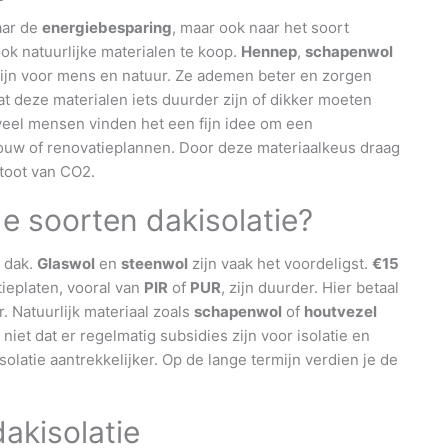
aar de
energiebesparing
, maar ook naar het soort
ok natuurlijke materialen te koop.
Hennep
,
schapenwol
zijn voor mens en natuur. Ze ademen beter en zorgen
t deze materialen iets duurder zijn of dikker moeten
veel mensen vinden het een fijn idee om een
bouw of renovatieplannen. Door deze materiaalkeus draag
stoot van CO2.
e soorten dakisolatie?
r dak.
Glaswol
en
steenwol
zijn vaak het voordeligst.
€15
tieplaten, vooral van
PIR
of
PUR
, zijn duurder. Hier betaal
. Natuurlijk materiaal zoals
schapenwol
of
houtvezel
t niet dat er regelmatig subsidies zijn voor isolatie en
latie aantrekkelijker. Op de lange termijn verdien je de
akisolatie