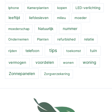
Iphone
Kamerplanten
kopen
LED-verlichting
leeftijd
liefdesleven
milieu
moeder
nummer
Natuurlijk
moederschap
Ondernemen
Planten
refurbished
relatie
tips
tuin
telefoon
rijden
toekomst
voordelen
woning
vermogen
wonen
Zonnepanelen
Zorgverzekering