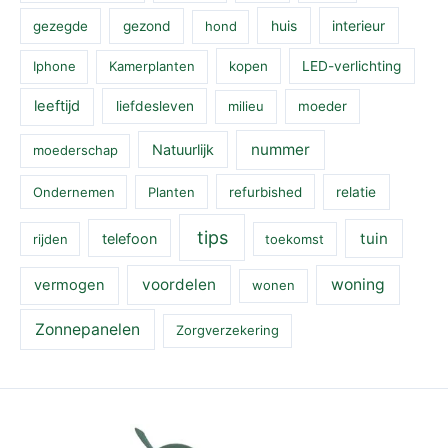
huis
interieur
gezegde
gezond
hond
Iphone
Kamerplanten
kopen
LED-verlichting
leeftijd
liefdesleven
milieu
moeder
nummer
Natuurlijk
moederschap
Ondernemen
Planten
refurbished
relatie
tips
tuin
telefoon
rijden
toekomst
voordelen
woning
vermogen
wonen
Zonnepanelen
Zorgverzekering